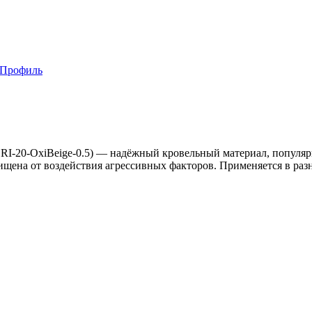
 Профиль
0-OxiBеige-0.5) — надёжный кровельный материал, популярн
на от воздействия агрессивных факторов. Применяется в разн