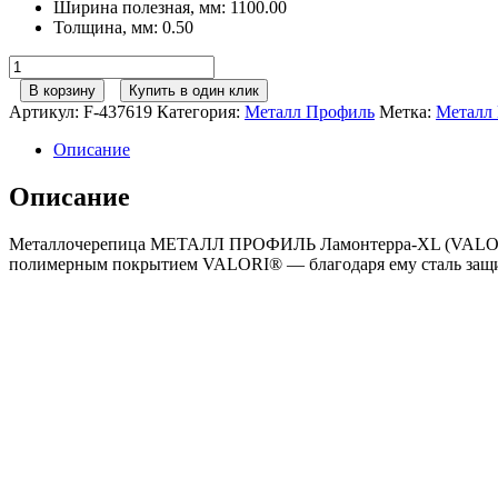
Ширина полезная, мм
:
1100.00
Толщина, мм
:
0.50
Количество
товара
В корзину
Купить в один клик
Металлочерепица
Артикул:
F-437619
Категория:
Металл Профиль
Метка:
Металл
МП
Ламонтерра-
Описание
XL
(VALORI-
Описание
20-
OxiBеige-
Металлочерепица МЕТАЛЛ ПРОФИЛЬ Ламонтерра-XL (VALORI-2
0.5)
полимерным покрытием VALORI® — благодаря ему сталь защище