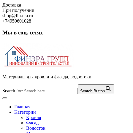
Skip
Доставка
to
При получении
content
shop@fin-era.ru
+74959601028
Мы в соц. сетях
Facebook
Twitter
Google
Instagram
Материалы для кровли и фасада, водостоки
Search for:
Search Button
Open
Button
Главная
Категории
Кровля
Фасад
Водосток