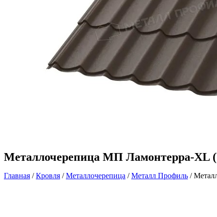
Металлочерепица МП Ламонтерра-XL (V
Главная
/
Кровля
/
Металлочерепица
/
Металл Профиль
/ Метал