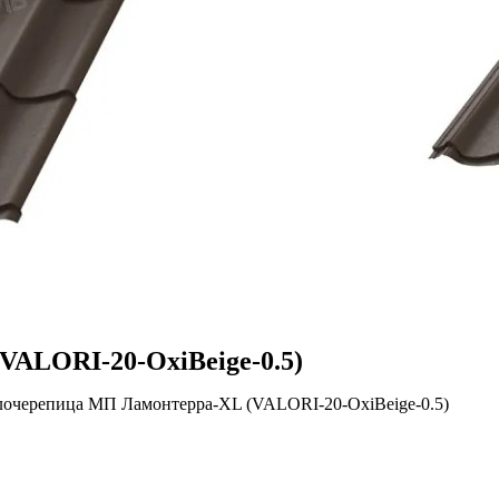
ALORI-20-OxiBеige-0.5)
лочерепица МП Ламонтерра-XL (VALORI-20-OxiBеige-0.5)