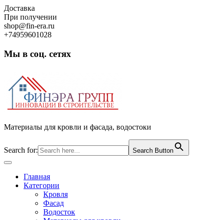
Skip
Доставка
to
При получении
content
shop@fin-era.ru
+74959601028
Мы в соц. сетях
Facebook
Twitter
Google
Instagram
Материалы для кровли и фасада, водостоки
Search for:
Search Button
Open
Button
Главная
Категории
Кровля
Фасад
Водосток