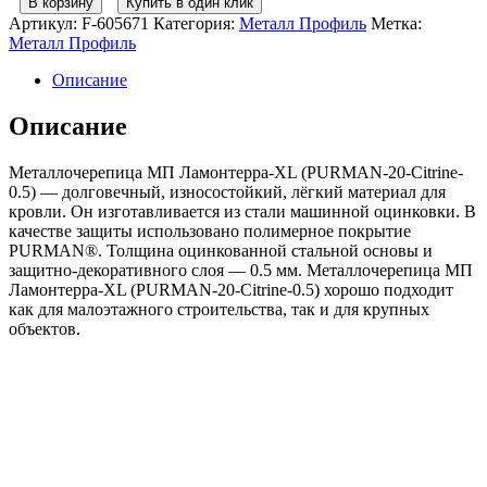
В корзину
Купить в один клик
Металлочерепица
Артикул:
F-605671
Категория:
Металл Профиль
Метка:
МП
Металл Профиль
Ламонтерра-
XL
Описание
(PURMAN-
20-
Описание
Citrine-
0.5)
Металлочерепица МП Ламонтерра-XL (PURMAN-20-Citrine-
0.5) — долговечный, износостойкий, лёгкий материал для
кровли. Он изготавливается из стали машинной оцинковки. В
качестве защиты использовано полимерное покрытие
PURMAN®. Толщина оцинкованной стальной основы и
защитно-декоративного слоя — 0.5 мм. Металлочерепица МП
Ламонтерра-XL (PURMAN-20-Citrine-0.5) хорошо подходит
как для малоэтажного строительства, так и для крупных
объектов.