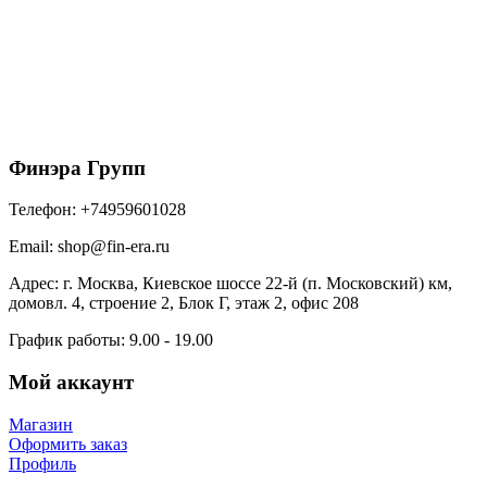
Металлочерепица МП Ламонтерра-X (VALORI-
20-OxiBеige-0.5)
795
₽
/м2
В корзину
Финэра Групп
Телефон:
+74959601028
Email:
shop@fin-era.ru
Адрес:
г. Москва, Киевское шоссе 22-й (п. Московский) км,
домовл. 4, строение 2, Блок Г, этаж 2, офис 208
График работы:
9.00 - 19.00
Мой аккаунт
Магазин
Оформить заказ
Профиль