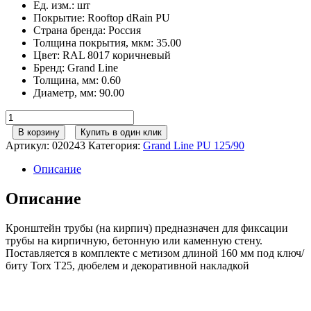
Ед. изм.
:
шт
Покрытие
:
Rooftop dRain PU
Страна бренда
:
Россия
Толщина покрытия, мкм
:
35.00
Цвет
:
RAL 8017 коричневый
Бренд
:
Grand Line
Толщина, мм
:
0.60
Диаметр, мм
:
90.00
Количество
товара
В корзину
Купить в один клик
Кронштейн
Артикул:
020243
Категория:
Grand Line РU 125/90
трубы
на
Описание
кирпич
GL
Описание
PU
90
Кронштейн трубы (на кирпич) предназначен для фиксации
мм
трубы на кирпичную, бетонную или каменную стену.
RAL
Поставляется в комплекте с метизом длиной 160 мм под ключ/
8017
биту Torx T25, дюбелем и декоративной накладкой
шоколад