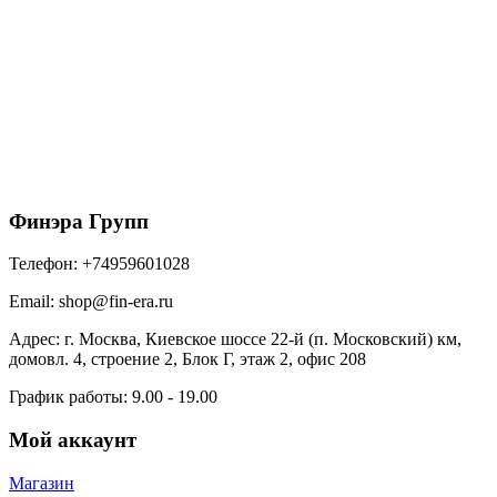
Решетка желоба защитная RAL 9003 сигнальный
белый (0,6м)
575
₽
/шт
В корзину
Финэра Групп
Телефон:
+74959601028
Email:
shop@fin-era.ru
Адрес:
г. Москва, Киевское шоссе 22-й (п. Московский) км,
домовл. 4, строение 2, Блок Г, этаж 2, офис 208
График работы:
9.00 - 19.00
Мой аккаунт
Магазин