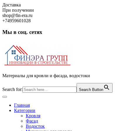
Skip
Доставка
to
При получении
content
shop@fin-era.ru
+74959601028
Мы в соц. сетях
Facebook
Twitter
Google
Instagram
Материалы для кровли и фасада, водостоки
Search for:
Search Button
Open
Button
Главная
Категории
Кровля
Фасад
Водосток