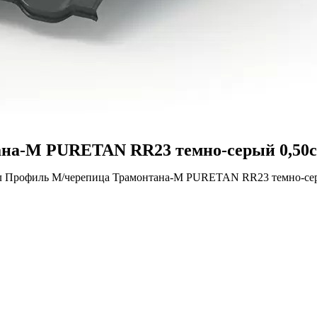
на-М PURETAN RR23 темно-серый 0,50с
л Профиль М/черепица Трамонтана-М PURETAN RR23 темно-сер