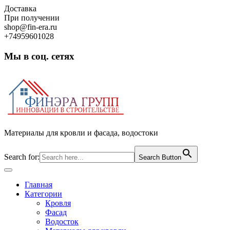
Skip
Доставка
to
При получении
content
shop@fin-era.ru
+74959601028
Мы в соц. сетях
Facebook
Twitter
Google
Instagram
Материалы для кровли и фасада, водостоки
Search for:
Search Button
Open
Button
Главная
Категории
Кровля
Фасад
Водосток