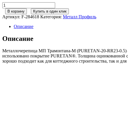
Количество
товара
В корзину
Купить в один клик
Металл
Артикул:
F-284618
Категория:
Металл Профиль
Профиль
М/
Описание
черепица
Трамонтана-
Описание
М
PURETAN
Металлочерепица МП Трамонтана-M (PURETAN-20-RR23-0.5) — 
RR23
использовано покрытие PURETAN®. Толщина оцинкованной ст
темно-
хорошо подходит как для коттеджного строительства, так и для
серый
0,50сталь