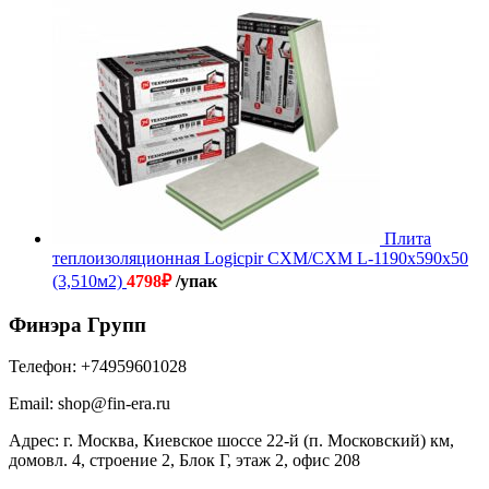
Плита
теплоизоляционная Logicpir СХМ/СХМ L-1190х590х50
(3,510м2)
4798
₽
/упак
Финэра Групп
Телефон:
+74959601028
Email:
shop@fin-era.ru
Адрес:
г. Москва, Киевское шоссе 22-й (п. Московский) км,
домовл. 4, строение 2, Блок Г, этаж 2, офис 208