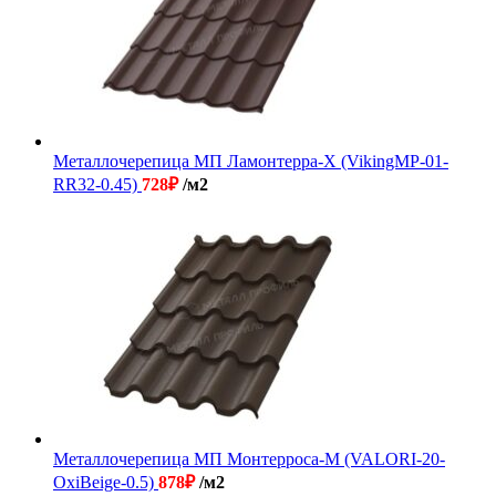
Металлочерепица МП Ламонтерра-X (VikingMP-01-
RR32-0.45)
728
₽
/м2
Металлочерепица МП Монтерроса-M (VALORI-20-
OxiBеige-0.5)
878
₽
/м2