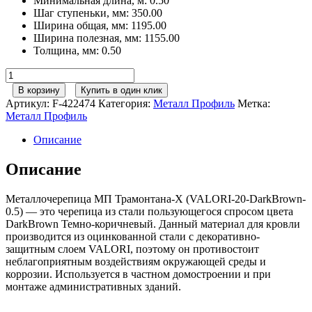
Минимальная длина, м
:
0.50
Шаг ступеньки, мм
:
350.00
Ширина общая, мм
:
1195.00
Ширина полезная, мм
:
1155.00
Толщина, мм
:
0.50
Количество
товара
В корзину
Купить в один клик
Металл
Артикул:
F-422474
Категория:
Металл Профиль
Метка:
Профиль
Металл Профиль
М/
черепица
Описание
Трамонтана-
X
Описание
VALORI
DarkBrown
Металлочерепица МП Трамонтана-X (VALORI-20-DarkBrown-
Темно-
0.5) — это черепица из стали пользующегося спросом цвета
коричневый
DarkBrown Темно-коричневый. Данный материал для кровли
0,50сталь
производится из оцинкованной стали с декоративно-
защитным слоем VALORI, поэтому он противостоит
неблагоприятным воздействиям окружающей среды и
коррозии. Используется в частном домостроении и при
монтаже административных зданий.