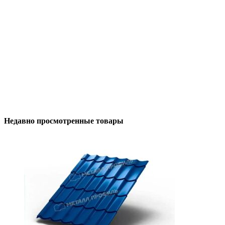
Металлочерепица МП Ламонтерра-X (VALORI-
20-OxiBеige-0.5)
795
₽
/м2
В корзину
Недавно просмотренные товары