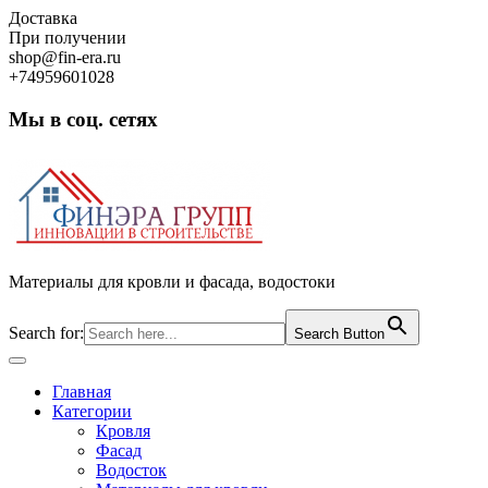
Skip
Доставка
to
При получении
content
shop@fin-era.ru
+74959601028
Мы в соц. сетях
Facebook
Twitter
Google
Instagram
Материалы для кровли и фасада, водостоки
Search for:
Search Button
Open
Button
Главная
Категории
Кровля
Фасад
Водосток