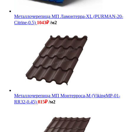
Металлочерепица МП Ламонтерра-XL (PURMAN-20-
Citrine-0.5)
1043
₽
/м2
Металлочерепица МП Монтерроса-M (VikingMP-01-
RR32-0.45)
815
₽
/м2