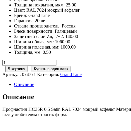
Толщина покрытия, мкм
:
25.00
Цвет
:
RAL 7024 мокрый асфальт
Бренд
:
Grand Line
Гарантия
:
20 лет
Страна производитель
:
Россия
Блеск поверхности
:
Глянцевый
Защитный слой Zn, г/м2
:
140.00
Ширина общая, мм
:
1060.00
Ширина полезная, мм
:
1000.00
Толщина, мм
:
0.50
Количество
товара
В корзину
Купить в один клик
Профнастил
Артикул:
074771
Категория:
Grand Line
HC35R
0,5
Описание
Satin
RAL
Описание
7024
мокрый
Профнастил HC35R 0,5 Satin RAL 7024 мокрый асфальт Матери
асфальт
вкусу любителям строгих форм.