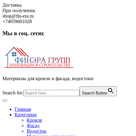
Skip
Доставка
to
При получении
content
shop@fin-era.ru
+74959601028
Мы в соц. сетях
Facebook
Twitter
Google
Instagram
Материалы для кровли и фасада, водостоки
Search for:
Search Button
Open
Button
Главная
Категории
Кровля
Фасад
Водосток