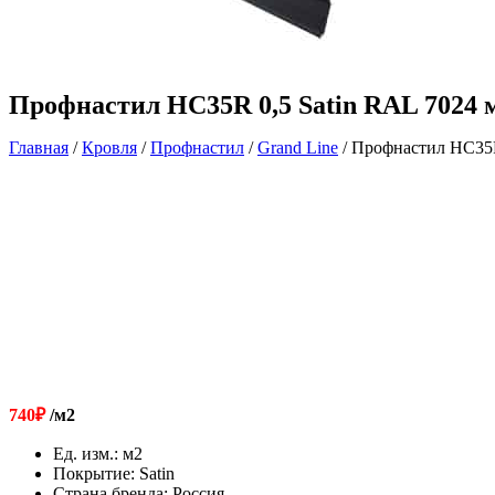
Профнастил HC35R 0,5 Satin RAL 7024
Главная
/
Кровля
/
Профнастил
/
Grand Line
/ Профнастил HC35R
740
₽
/м2
Ед. изм.
:
м2
Покрытие
:
Satin
Страна бренда
:
Россия