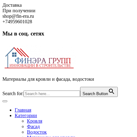
Skip
Доставка
to
При получении
content
shop@fin-era.ru
+74959601028
Мы в соц. сетях
Facebook
Twitter
Google
Instagram
Материалы для кровли и фасада, водостоки
Search for:
Search Button
Open
Button
Главная
Категории
Кровля
Фасад
Водосток