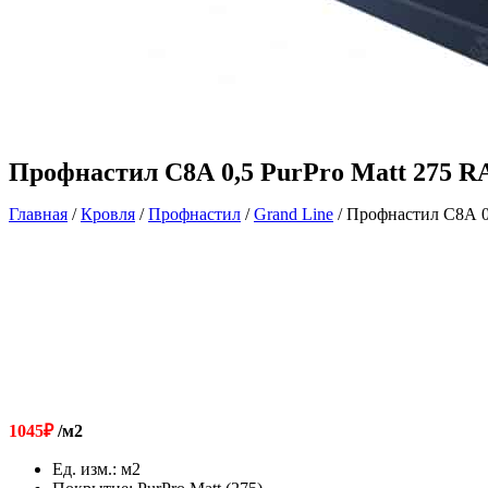
Профнастил С8А 0,5 PurPro Matt 275 R
Главная
/
Кровля
/
Профнастил
/
Grand Line
/ Профнастил С8А 0
1045
₽
/м2
Ед. изм.
:
м2