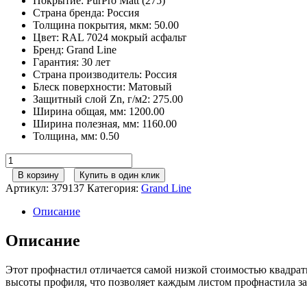
Покрытие
:
PurPro Matt (275)
Страна бренда
:
Россия
Толщина покрытия, мкм
:
50.00
Цвет
:
RAL 7024 мокрый асфальт
Бренд
:
Grand Line
Гарантия
:
30 лет
Страна производитель
:
Россия
Блеск поверхности
:
Матовый
Защитный слой Zn, г/м2
:
275.00
Ширина общая, мм
:
1200.00
Ширина полезная, мм
:
1160.00
Толщина, мм
:
0.50
Количество
товара
В корзину
Купить в один клик
Профнастил
Артикул:
379137
Категория:
Grand Line
С8А
0,5
Описание
PurPro
Matt
Описание
275
RAL
Этот профнастил отличается самой низкой стоимостью квадра
7024
высоты профиля, что позволяет каждым листом профнастила з
мокрый
асфальт