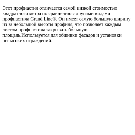
RAL
Этот профнастил отличается самой низкой стоимостью
8017
квадратного метра по сравнению с другими видами
шоколад
профнастила Grand Line®. Он имеет самую большую ширину
из-за небольшой высоты профиля, что позволяет каждым
листом профнастила закрывать бо́льшую
площадь.Используется для обшивки фасадов и установки
невысоких ограждений.