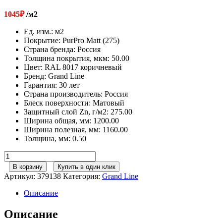
1045
₽
/м2
Ед. изм.
:
м2
Покрытие
:
PurPro Matt (275)
Страна бренда
:
Россия
Толщина покрытия, мкм
:
50.00
Цвет
:
RAL 8017 коричневый
Бренд
:
Grand Line
Гарантия
:
30 лет
Страна производитель
:
Россия
Блеск поверхности
:
Матовый
Защитный слой Zn, г/м2
:
275.00
Ширина общая, мм
:
1200.00
Ширина полезная, мм
:
1160.00
Толщина, мм
:
0.50
Количество
товара
В корзину
Купить в один клик
Профнастил
Артикул:
379138
Категория:
Grand Line
С8А
0,5
Описание
PurPro
Matt
Описание
275