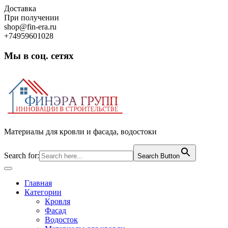
Skip
Доставка
to
При получении
content
shop@fin-era.ru
+74959601028
Мы в соц. сетях
Facebook
Twitter
Google
Instagram
Материалы для кровли и фасада, водостоки
Search for:
Search Button
Open
Button
Главная
Категории
Кровля
Фасад
Водосток