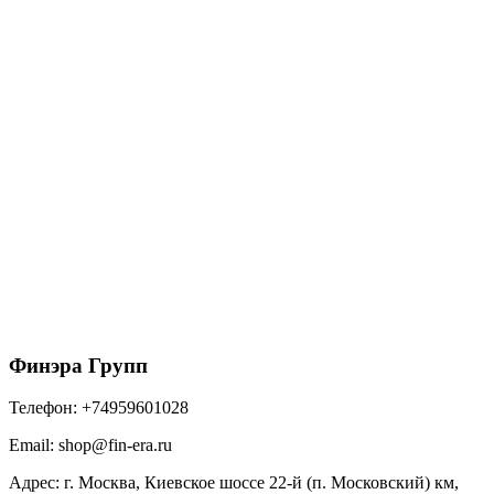
Профнастил С8А 0,5 PurPro Matt 275 RAL 7024
мокрый асфальт
1045
₽
/м2
В корзину
Финэра Групп
Телефон:
+74959601028
Email:
shop@fin-era.ru
Адрес:
г. Москва, Киевское шоссе 22-й (п. Московский) км,