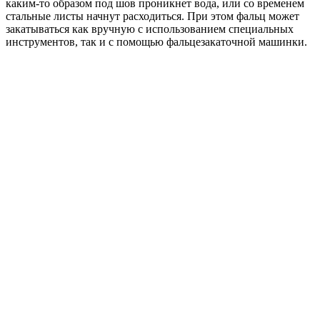
каким-то образом под шов проникнет вода, или со временем
5021
стальные листы начнут расходиться. При этом фальц может
водная
закатываться как вручную с использованием специальных
синь
инструментов, так и с помощью фальцезакаточной машинки.
Кликфальц Line Grand Line 0,45 Drap TX с
пленкой на замках RAL 7024 мокрый асфальт