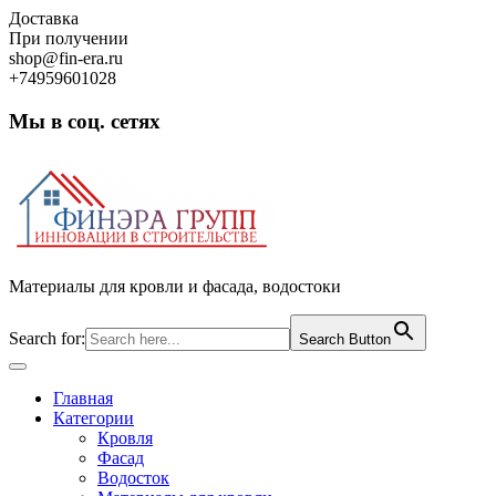
Skip
Доставка
to
При получении
content
shop@fin-era.ru
+74959601028
Мы в соц. сетях
Facebook
Twitter
Google
Instagram
Материалы для кровли и фасада, водостоки
Search for:
Search Button
Open
Button
Главная
Категории
Кровля
Фасад
Водосток