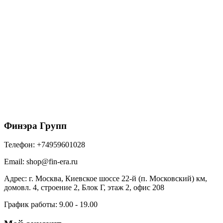
Фальц двойной стоячий Grand Line 0,45 PE с
пленкой на замках RAL 1014 слоновая кость
625
₽
/м2
В корзину
Финэра Групп
Телефон:
+74959601028
Email:
shop@fin-era.ru
Адрес:
г. Москва, Киевское шоссе 22-й (п. Московский) км,
домовл. 4, строение 2, Блок Г, этаж 2, офис 208
График работы:
9.00 - 19.00