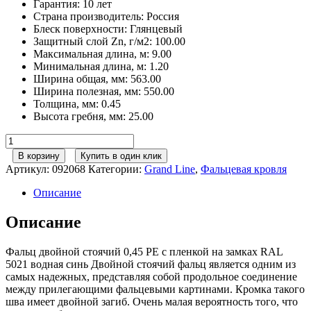
Гарантия
:
10 лет
Страна производитель
:
Россия
Блеск поверхности
:
Глянцевый
Защитный слой Zn, г/м2
:
100.00
Максимальная длина, м
:
9.00
Минимальная длина, м
:
1.20
Ширина общая, мм
:
563.00
Ширина полезная, мм
:
550.00
Толщина, мм
:
0.45
Высота гребня, мм
:
25.00
Количество
товара
В корзину
Купить в один клик
Фальц
Артикул:
092068
Категории:
Grand Line
,
Фальцевая кровля
двойной
стоячий
Описание
Grand
Line
Описание
0,45
PE
Фальц двойной стоячий 0,45 PE с пленкой на замках RAL
с
5021 водная синь Двойной стоячий фальц является одним из
пленкой
самых надежных, представляя собой продольное соединение
на
между прилегающими фальцевыми картинами. Кромка такого
замках
шва имеет двойной загиб. Очень малая вероятность того, что
RAL