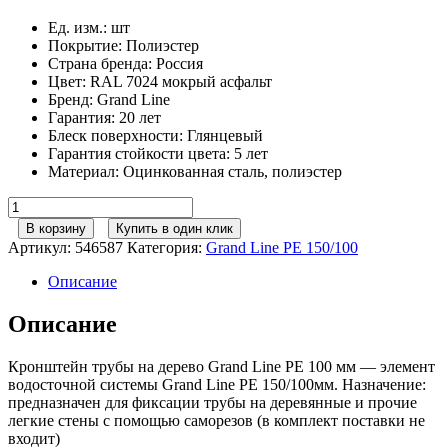
Ед. изм.
:
шт
Покрытие
:
Полиэстер
Страна бренда
:
Россия
Цвет
:
RAL 7024 мокрый асфальт
Бренд
:
Grand Line
Гарантия
:
20 лет
Блеск поверхности
:
Глянцевый
Гарантия стойкости цвета
:
5 лет
Материал
:
Оцинкованная сталь, полиэстер
Количество
товара
В корзину
Купить в один клик
Кронштейн
Артикул:
546587
Категория:
Grand Line РЕ 150/100
трубы
на
Описание
дерево
GL
Описание
PE
100
Кронштейн трубы на дерево Grand Line PE 100 мм — элемент
мм
водосточной системы Grand Line PE 150/100мм. Назначение:
RAL
предназначен для фиксации трубы на деревянные и прочие
7024
легкие стены с помощью саморезов (в комплект поставки не
мокрый
входит)
асфальт