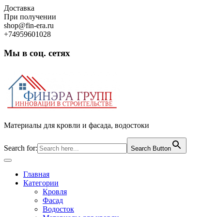
Skip
Доставка
to
При получении
content
shop@fin-era.ru
+74959601028
Мы в соц. сетях
Facebook
Twitter
Google
Instagram
Материалы для кровли и фасада, водостоки
Search for:
Search Button
Open
Button
Главная
Категории
Кровля
Фасад
Водосток