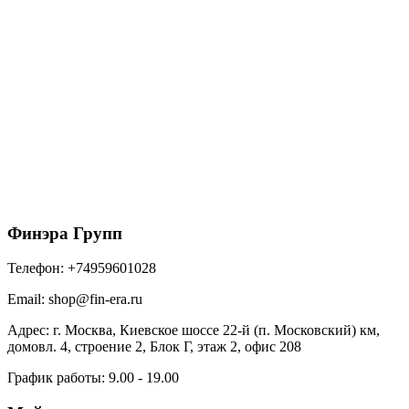
Угол желоба внутренний GL ZN 90 гр 150 мм Zn
цинк
585
₽
/шт
В корзину
Финэра Групп
Телефон:
+74959601028
Email:
shop@fin-era.ru
Адрес:
г. Москва, Киевское шоссе 22-й (п. Московский) км,
домовл. 4, строение 2, Блок Г, этаж 2, офис 208
График работы:
9.00 - 19.00