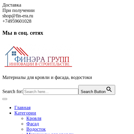
Skip
Доставка
to
При получении
content
shop@fin-era.ru
+74959601028
Мы в соц. сетях
Facebook
Twitter
Google
Instagram
Материалы для кровли и фасада, водостоки
Search for:
Search Button
Open
Button
Главная
Категории
Кровля
Фасад
Водосток