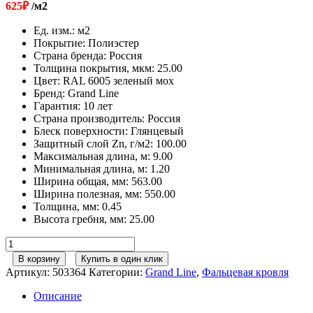
625
₽
/м2
Ед. изм.
:
м2
Покрытие
:
Полиэстер
Страна бренда
:
Россия
Толщина покрытия, мкм
:
25.00
Цвет
:
RAL 6005 зеленый мох
Бренд
:
Grand Line
Гарантия
:
10 лет
Страна производитель
:
Россия
Блеск поверхности
:
Глянцевый
Защитный слой Zn, г/м2
:
100.00
Максимальная длина, м
:
9.00
Минимальная длина, м
:
1.20
Ширина общая, мм
:
563.00
Ширина полезная, мм
:
550.00
Толщина, мм
:
0.45
Высота гребня, мм
:
25.00
Количество
товара
В корзину
Купить в один клик
Фальц
Артикул:
503364
Категории:
Grand Line
,
Фальцевая кровля
двойной
стоячий
Описание
Grand