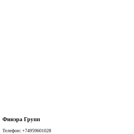
23.44
₽
/шт
В корзину
Кляммер кровельный скользящий нержавейка
25мм
55.49
₽
/шт
В корзину
Финэра Групп
Телефон:
+74959601028