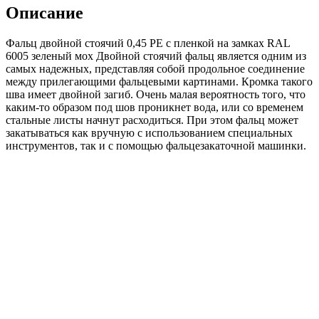
Line
Описание
0,45
PE
Фальц двойной стоячий 0,45 PE с пленкой на замках RAL
с
6005 зеленый мох Двойной стоячий фальц является одним из
пленкой
самых надежных, представляя собой продольное соединение
на
между прилегающими фальцевыми картинами. Кромка такого
замках
шва имеет двойной загиб. Очень малая вероятность того, что
RAL
каким-то образом под шов проникнет вода, или со временем
6005
стальные листы начнут расходиться. При этом фальц может
зеленый
закатываться как вручную с использованием специальных
мох
инструментов, так и с помощью фальцезакаточной машинки.