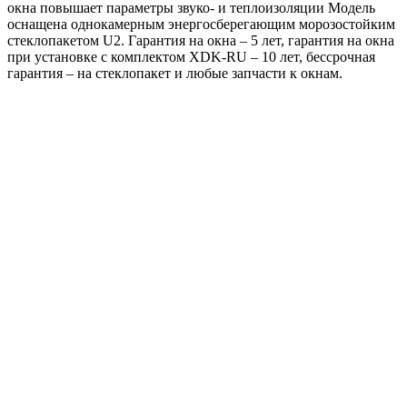
окна повышает параметры звуко- и теплоизоляции Модель
оснащена однокамерным энергосберегающим морозостойким
стеклопакетом U2. Гарантия на окна – 5 лет, гарантия на окна
при установке с комплектом XDK-RU – 10 лет, бессрочная
гарантия – на стеклопакет и любые запчасти к окнам.
FAKRO Мансардное окно FTS-V U4 78* 98