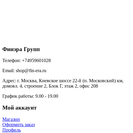
FAKRO Мансардное окно FTS-V U4 78*140
62400
₽
/шт
В корзину
Финэра Групп
Телефон:
+74959601028
Email:
shop@fin-era.ru
Адрес:
г. Москва, Киевское шоссе 22-й (п. Московский) км,
домовл. 4, строение 2, Блок Г, этаж 2, офис 208
График работы:
9.00 - 19.00
Мой аккаунт
Магазин
Оформить заказ
Профиль