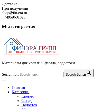
Skip
Доставка
to
При получении
content
shop@fin-era.ru
+74959601028
Мы в соц. сетях
Facebook
Twitter
Google
Instagram
Материалы для кровли и фасада, водостоки
Search for:
Search Button
Open
Button
Главная
Категории
Кровля
Фасад
Водосток