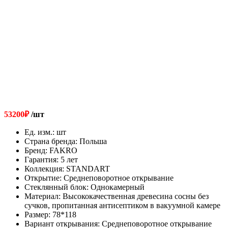
53200
₽
/шт
Ед. изм.
:
шт
Страна бренда
:
Польша
Бренд
:
FAKRO
Гарантия
:
5 лет
Коллекция
:
STANDART
Открытие
:
Cреднеповоротное открывание
Стеклянный блок
:
Однокамерный
Материал
:
Высококачественная древесина сосны без
сучков, пропитанная антисептиком в вакуумной камере
Размер
:
78*118
Вариант открывания
:
Cреднеповоротное открывание