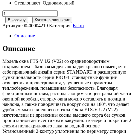
Стеклопакет
:
Однокамерный
Количество
товара
В корзину
Купить в один клик
FAKRO
Артикул:
00-00004219
Категория:
Fakro
Мансардное
окно
Описание
FTS-
V
Описание
U2
(V22)
Модель окна FTS-V U2 (V22) со среднеповоротным
78*118
открыванием – базовая модель окна для крыши совмещает в
себе привычный дизайн серии STANDART и расширенную
функциональность серии PROFI: стандартные функции
освещения и проветривания, улучшенные параметры
теплосбережения, повышенная безопасность. Благодаря
фрикционным петлям, располагающимся в центральной части
оконной коробки, створку окна можно оставлять в позиции
наклона, а также поворачивать вокруг оси на 180°, что делает
удобным мытье внешнего стекла. Окна FTS-V U2 (V22)
изготовлены из древесины сосны высшего сорта без сучков,
пропитанной антисептиком в вакуумной камере и покрытой 2
слоями полиакрилового лака на водной основе
Установленный 2-контур уплотнения по периметру створки