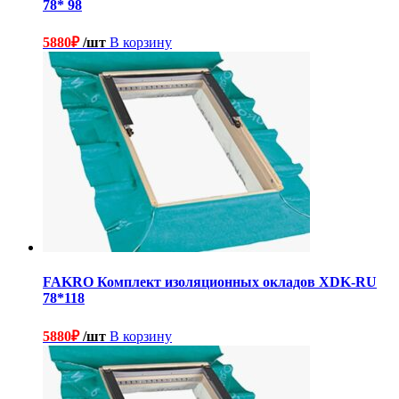
78* 98
5880
₽
/шт
В корзину
FAKRO Комплект изоляционных окладов XDK-RU
78*118
5880
₽
/шт
В корзину