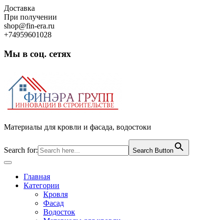
Skip
Доставка
to
При получении
content
shop@fin-era.ru
+74959601028
Мы в соц. сетях
Facebook
Twitter
Google
Instagram
Материалы для кровли и фасада, водостоки
Search for:
Search Button
Open
Button
Главная
Категории
Кровля
Фасад
Водосток