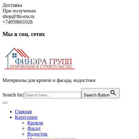
Skip
Доставка
to
При получении
content
shop@fin-era.ru
+74959601028
Мы в соц. сетях
Facebook
Twitter
Google
Instagram
Материалы для кровли и фасада, водостоки
Search for:
Search Button
Open
Button
Главная
Категории
Кровля
Фасад
Водосток