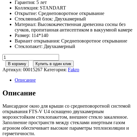
Гарантия
:
5 лет
Коллекция
:
STANDART
Открытие
:
Cреднеповоротное открывание
Стеклянный блок
:
Двухкамерный
Материал
:
Высококачественная древесина сосны без
сучков, пропитанная антисептиком в вакуумной камере
Размер
:
114*140
Вариант открывания
:
Cреднеповоротное открывание
Стеклопакет
:
Двухкамерный
Количество
товара
В корзину
Купить в один клик
FAKRO
Артикул:
00015267
Категория:
Fakro
Мансардное
окно
Описание
FTS-
V
Описание
U4
114*140
Мансардное окно для крыши со среднеповоротной системой
открывания FTS-V U4 оснащено двухкамерным
морозостойким стеклопакетом, внешнее стекло закаленное.
Заполнение пространств между стеклами инертным газом
агроном обеспечивает высокие параметры теплоизоляции и
герметичности.