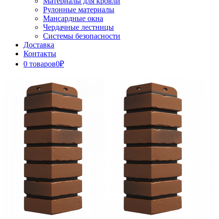
Материалы для кровли
Рулонные материалы
Мансардные окна
Чердачные лестницы
Системы безопасности
Доставка
Контакты
0 товаров
0₽
Close
Button