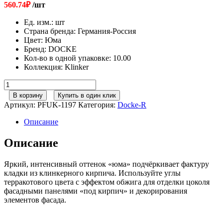
560.74
₽
/шт
Ед. изм.
:
шт
Страна бренда
:
Германия-Россия
Цвет
:
Юма
Бренд
:
DOCKE
Кол-во в одной упаковке
:
10.00
Коллекция
:
Klinker
Количество
товара
В корзину
Купить в один клик
Docke
Артикул:
PFUK-1197
Категория:
Docke-R
Угол
Klinker
Описание
Юма
406мм
Описание
Яркий, интенсивный оттенок «юма» подчёркивает фактуру
кладки из клинкерного кирпича. Используйте углы
терракотового цвета с эффектом обжига для отделки цоколя
фасадными панелями «под кирпич» и декорирования
элементов фасада.