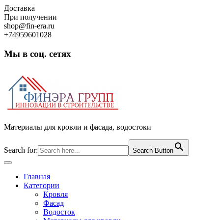
Skip
Доставка
to
При получении
content
shop@fin-era.ru
+74959601028
Мы в соц. сетях
Facebook
Twitter
Google
Instagram
Материалы для кровли и фасада, водостоки
Search for:
Search Button
Open
Button
Главная
Категории
Кровля
Фасад
Водосток