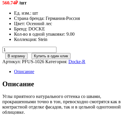
560.74
₽
/шт
Ед. изм.
:
шт
Страна бренда
:
Германия-Россия
Цвет
:
Осенний лес
Бренд
:
DOCKE
Кол-во в одной упаковке
:
9.00
Коллекция
:
Stein
Количество
товара
В корзину
Купить в один клик
Docke
Артикул:
PFUS-1026
Категория:
Docke-R
Угол
Stein
Описание
Осенний
лес
Описание
400мм
Углы приятного натурального оттенка со швами,
прокрашенными точно в тон, превосходно смотрятся как в
контрастной отделке фасадов, так и в цельной однотонной
облицовке.