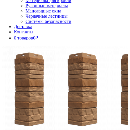
Материалы для кровли
Рулонные материалы
Мансардные окна
Чердачные лестницы
Системы безопасности
Доставка
Контакты
0 товаров
0₽
Close
Button