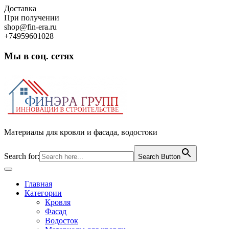
Skip
Доставка
to
При получении
content
shop@fin-era.ru
+74959601028
Мы в соц. сетях
Facebook
Twitter
Google
Instagram
Материалы для кровли и фасада, водостоки
Search for:
Search Button
Open
Button
Главная
Категории
Кровля
Фасад
Водосток