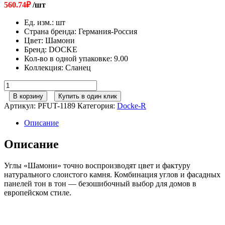
560.74
₽
/шт
Ед. изм.
:
шт
Страна бренда
:
Германия-Россия
Цвет
:
Шамони
Бренд
:
DOCKE
Кол-во в одной упаковке
:
9.00
Коллекция
:
Сланец
Количество
товара
В корзину
Купить в один клик
Docke
Артикул:
PFUT-1189
Категория:
Docke-R
Угол
Сланец
Описание
Шамони
406мм
Описание
Углы «Шамони» точно воспроизводят цвет и фактуру
натурального слоистого камня. Комбинация углов и фасадных
панелей тон в тон — безошибочный выбор для домов в
европейском стиле.