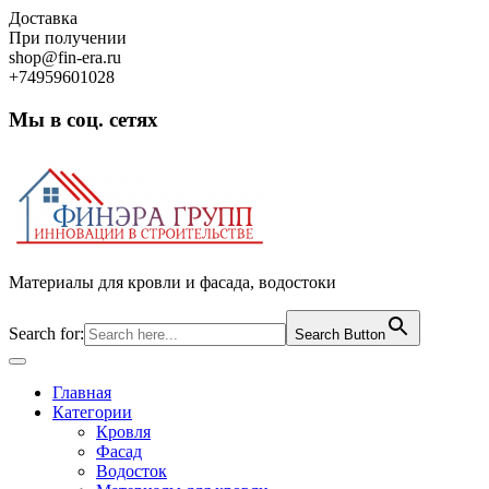
Skip
Доставка
to
При получении
content
shop@fin-era.ru
+74959601028
Мы в соц. сетях
Facebook
Twitter
Google
Instagram
Материалы для кровли и фасада, водостоки
Search for:
Search Button
Open
Button
Главная
Категории
Кровля
Фасад
Водосток