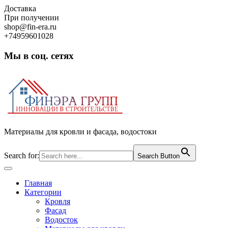
Skip
Доставка
to
При получении
content
shop@fin-era.ru
+74959601028
Мы в соц. сетях
Facebook
Twitter
Google
Instagram
Материалы для кровли и фасада, водостоки
Search for:
Search Button
Open
Button
Главная
Категории
Кровля
Фасад
Водосток