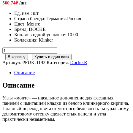
560.74
₽
/шт
Ед. изм.
:
шт
Страна бренда
:
Германия-Россия
Цвет
:
Монте
Бренд
:
DOCKE
Кол-во в одной упаковке
:
10.00
Коллекция
:
Klinker
Количество
товара
В корзину
Купить в один клик
Docke
Артикул:
PFUK-1192
Категория:
Docke-R
Угол
Klinker
Описание
Монте
406мм
Описание
Углы «монте» — идеальное дополнение для фасадных
панелей с имитацией кладки из белого клинкерного кирпича.
Плавный переход цвета от уютного бежевого к натуральному
доломитовому оттенку сделает стык панели и угла
практически незаметным.