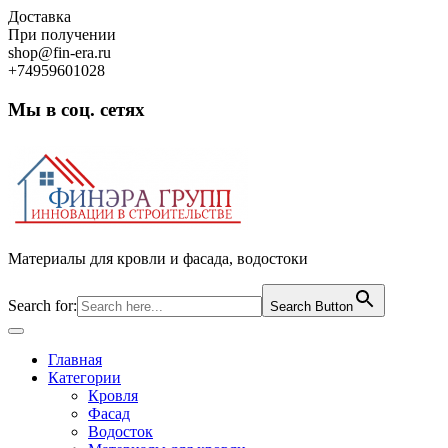
Skip
Доставка
to
При получении
content
shop@fin-era.ru
+74959601028
Мы в соц. сетях
Facebook
Twitter
Google
Instagram
Материалы для кровли и фасада, водостоки
Search for:
Search Button
Open
Button
Главная
Категории
Кровля
Фасад
Водосток