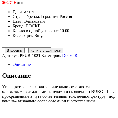
560.74
₽
/шт
Ед. изм.
:
шт
Страна бренда
:
Германия-Россия
Цвет
:
Оливковый
Бренд
:
DOCKE
Кол-во в одной упаковке
:
10.00
Коллекция
:
Burg
Количество
товара
В корзину
Купить в один клик
Docke
Артикул:
PFUB-1021
Категория:
Docke-R
Угол
Burg
Описание
Оливковый
445мм
Описание
Углы цвета спелых оливок идеально сочетаются с
оливковыми фасадными панелями из коллекции BURG. Швы,
прокрашенные в чуть более тёмный тон, делают фактуру «под
камень» визуально более объемной и естественной.