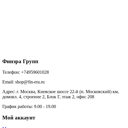
Docke Угол Сланец Шамони 406мм
560.74
₽
/шт
В корзину
Финэра Групп
Телефон:
+74959601028
Email:
shop@fin-era.ru
Адрес:
г. Москва, Киевское шоссе 22-й (п. Московский) км,
домовл. 4, строение 2, Блок Г, этаж 2, офис 208
График работы:
9.00 - 19.00
Мой аккаунт