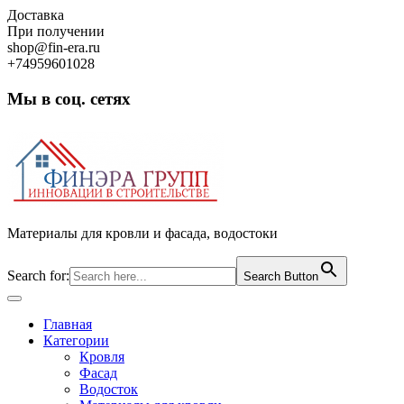
Skip
Доставка
to
При получении
content
shop@fin-era.ru
+74959601028
Мы в соц. сетях
Facebook
Twitter
Google
Instagram
Материалы для кровли и фасада, водостоки
Search for:
Search Button
Open
Button
Главная
Категории
Кровля
Фасад
Водосток