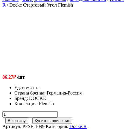
R
/ Docke Стартовый Угол Flemish
86.27
₽
/шт
Ед. изм.
:
шт
Страна бренда
:
Германия-Россия
Бренд
:
DOCKE
Коллекция
:
Flemish
Количество
товара
В корзину
Купить в один клик
Docke
Артикул:
PFSE-1099
Категория:
Docke-R
Стартовый