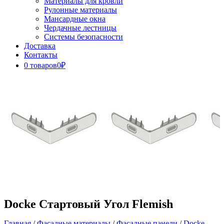
Материалы для кровли
Рулонные материалы
Мансардные окна
Чердачные лестницы
Системы безопасности
Доставка
Контакты
0 товаров
0₽
Close
Button
Docke Стартовый Угол Flemish
Главная
/
Фасадные материалы
/
Фасадные панели
/
Docke-