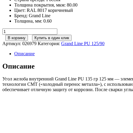
Толщина покрытия, мкм
:
80.00
Цвет
:
RAL 8017 коричневый
Бренд
:
Grand Line
Толщина, мм
:
0.60
Количество
товара
В корзину
Купить в один клик
Угол
Артикул:
026979
Категория:
Grand Line РU 125/90
желоба
внутренний
Описание
GL
PU
Описание
135
гр
Угол желоба внутренний Grand Line PU 135 гр 125 мм — элеме
125
технологии CMT («холодный перенос металла»), с использован
мм
обеспечивает отличную защиту от коррозии. После сварки уг
RAL
8017
шоколад