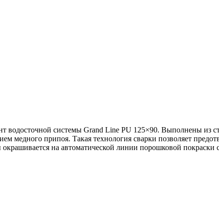
нт водосточной системы Grand Line PU 125×90. Выполнены из ст
ием медного припоя. Такая технология сварки позволяет предот
лы окрашивается на автоматической линии порошковой покраски