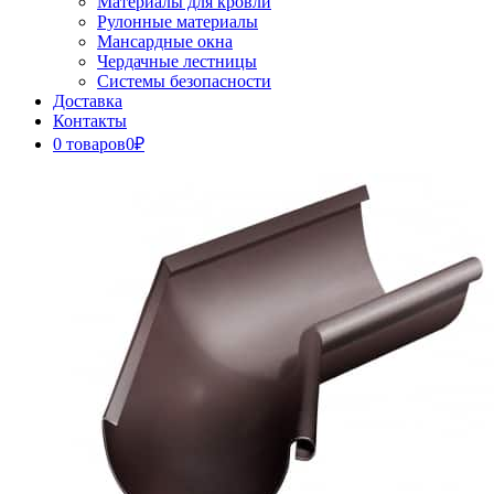
Материалы для кровли
Рулонные материалы
Мансардные окна
Чердачные лестницы
Системы безопасности
Доставка
Контакты
0 товаров
0₽
Close
Button