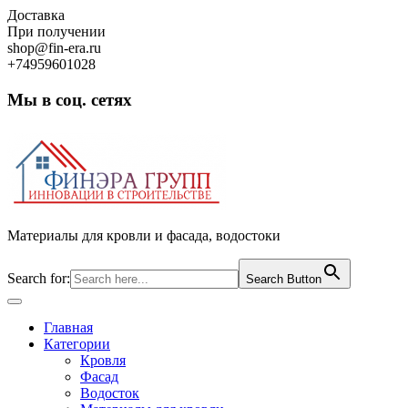
Skip
Доставка
to
При получении
content
shop@fin-era.ru
+74959601028
Мы в соц. сетях
Facebook
Twitter
Google
Instagram
Материалы для кровли и фасада, водостоки
Search for:
Search Button
Open
Button
Главная
Категории
Кровля
Фасад
Водосток