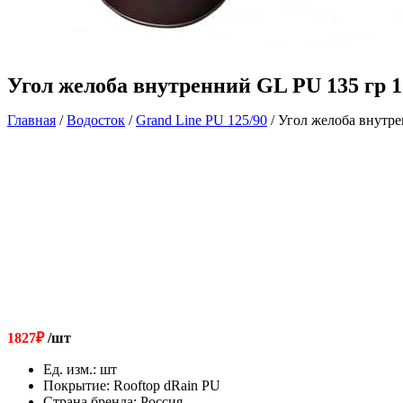
Угол желоба внутренний GL PU 135 гр 
Главная
/
Водосток
/
Grand Line РU 125/90
/ Угол желоба внутр
1827
₽
/шт
Ед. изм.
:
шт
Покрытие
:
Rooftop dRain PU
Страна бренда
:
Россия