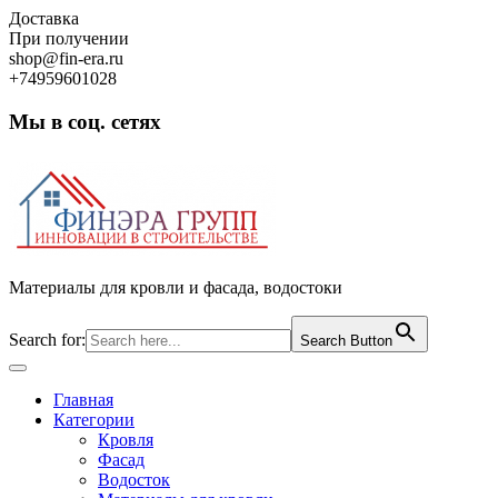
Skip
Доставка
to
При получении
content
shop@fin-era.ru
+74959601028
Мы в соц. сетях
Facebook
Twitter
Google
Instagram
Материалы для кровли и фасада, водостоки
Search for:
Search Button
Open
Button
Главная
Категории
Кровля
Фасад
Водосток