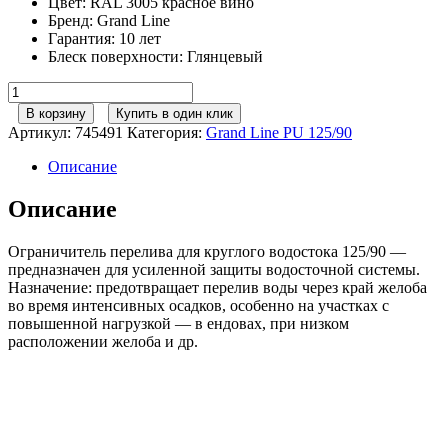
Цвет
:
RAL 3005 красное вино
Бренд
:
Grand Line
Гарантия
:
10 лет
Блеск поверхности
:
Глянцевый
Количество
товара
В корзину
Купить в один клик
Ограничитель
Артикул:
745491
Категория:
Grand Line РU 125/90
перелива
угловой
Описание
GL
PU
Описание
125/90
RAL
Ограничитель перелива для круглого водостока 125/90 —
3005
предназначен для усиленной защиты водосточной системы.
красное
Назначение: предотвращает перелив воды через край желоба
вино
во время интенсивных осадков, особенно на участках с
повышенной нагрузкой — в ендовах, при низком
расположении желоба и др.