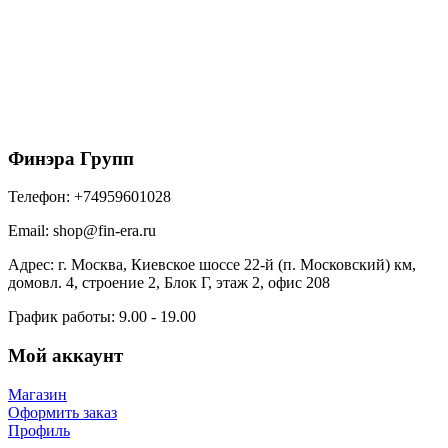
Ограничитель перелива угловой GL PU 125/90
RAL 8004 терракота
1888
₽
/шт
В корзину
Финэра Групп
Телефон:
+74959601028
Email:
shop@fin-era.ru
Адрес:
г. Москва, Киевское шоссе 22-й (п. Московский) км,
домовл. 4, строение 2, Блок Г, этаж 2, офис 208
График работы:
9.00 - 19.00
Мой аккаунт
Магазин
Оформить заказ
Профиль