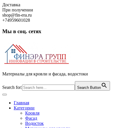
Skip
Доставка
to
При получении
content
shop@fin-era.ru
+74959601028
Мы в соц. сетях
Facebook
Twitter
Google
Instagram
Материалы для кровли и фасада, водостоки
Search for:
Search Button
Open
Button
Главная
Категории
Кровля
Фасад
Водосток