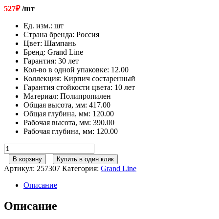
527
₽
/шт
Ед. изм.
:
шт
Страна бренда
:
Россия
Цвет
:
Шампань
Бренд
:
Grand Line
Гарантия
:
30 лет
Кол-во в одной упаковке
:
12.00
Коллекция
:
Кирпич состаренный
Гарантия стойкости цвета
:
10 лет
Материал
:
Полипропилен
Общая высота, мм
:
417.00
Общая глубина, мм
:
120.00
Рабочая высота, мм
:
390.00
Рабочая глубина, мм
:
120.00
Количество
товара
В корзину
Купить в один клик
Угол
Артикул:
257307
Категория:
Grand Line
наружный
Grand
Описание
Line
Состаренный
Описание
кирпич
Премиум