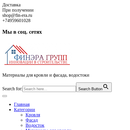
Skip
Доставка
to
При получении
content
shop@fin-era.ru
+74959601028
Мы в соц. сетях
Facebook
Twitter
Google
Instagram
Материалы для кровли и фасада, водостоки
Search for:
Search Button
Open
Button
Главная
Категории
Кровля
Фасад
Водосток