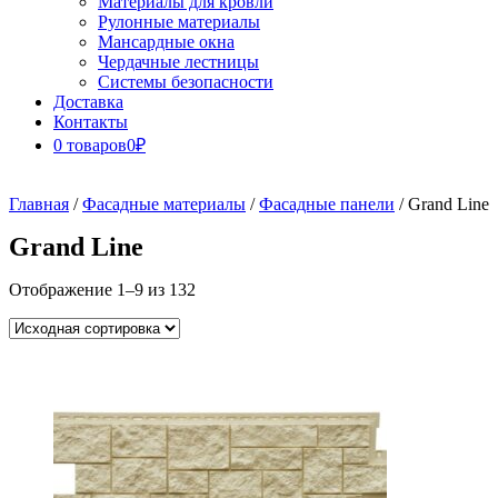
Материалы для кровли
Рулонные материалы
Мансардные окна
Чердачные лестницы
Системы безопасности
Доставка
Контакты
0 товаров
0₽
Close
Button
Главная
/
Фасадные материалы
/
Фасадные панели
/ Grand Line
Grand Line
Отображение 1–9 из 132