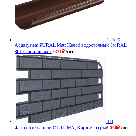
125/90
Aquasystem PURAL Matt Желоб водосточный 3м RAL
8017 коричневый
2331
₽
/шт
ТН,
Фасадные панели ОПТИМА, Кирпич, серый
560
₽
/шт