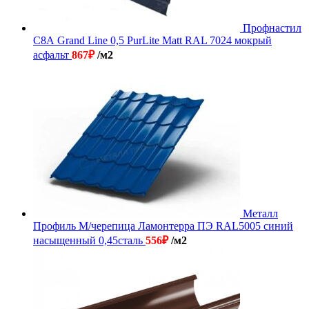
Профнастил
С8А Grand Line 0,5 PurLite Мatt RAL 7024 мокрый
асфальт
867
₽
/м2
Металл
Профиль М/черепица Ламонтерра ПЭ RAL5005 синий
насыщенный 0,45сталь
556
₽
/м2