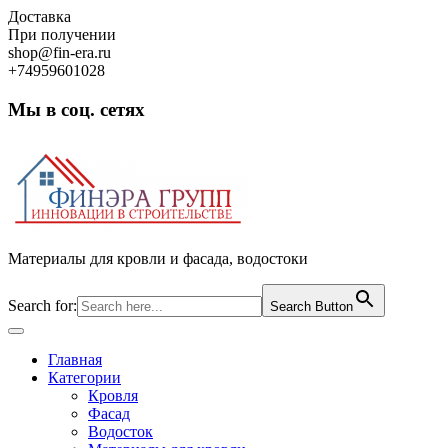
Skip
Доставка
to
При получении
content
shop@fin-era.ru
+74959601028
Мы в соц. сетях
Facebook
Twitter
Google
Instagram
Материалы для кровли и фасада, водостоки
Search for:
Search Button
Open
Button
Главная
Категории
Кровля
Фасад
Водосток