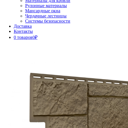
Материалы для кровли
Рулонные материалы
Мансардные окна
Чердачные лестницы
Системы безопасности
Доставка
Контакты
0 товаров
0₽
Close
Button