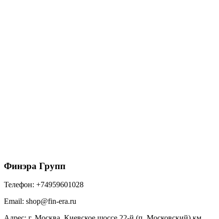
ТН, Фасадные панели, Клинкер Гронинген
650
₽
/шт
В корзину
Финэра Групп
Телефон:
+74959601028
Email:
shop@fin-era.ru
Адрес:
г. Москва, Киевское шоссе 22-й (п. Московский) км,