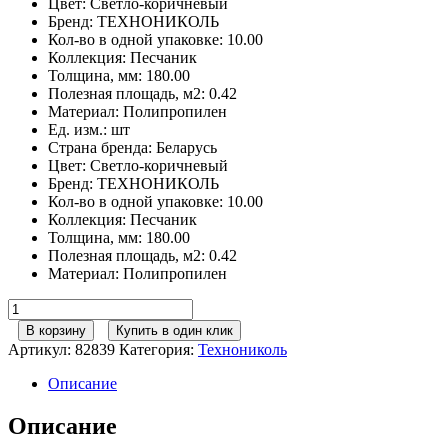
Цвет
:
Светло-коричневый
Бренд
:
ТЕХНОНИКОЛЬ
Кол-во в одной упаковке
:
10.00
Коллекция
:
Песчаник
Толщина, мм
:
180.00
Полезная площадь, м2
:
0.42
Материал
:
Полипропилен
Ед. изм.
:
шт
Страна бренда
:
Беларусь
Цвет
:
Светло-коричневый
Бренд
:
ТЕХНОНИКОЛЬ
Кол-во в одной упаковке
:
10.00
Коллекция
:
Песчаник
Толщина, мм
:
180.00
Полезная площадь, м2
:
0.42
Материал
:
Полипропилен
Количество
товара
В корзину
Купить в один клик
ТН,
Артикул:
82839
Категория:
Технониколь
Фасадные
панели,
Описание
Песчаник
светло-
Описание
коричневый