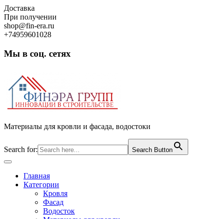
Skip
Доставка
to
При получении
content
shop@fin-era.ru
+74959601028
Мы в соц. сетях
Facebook
Twitter
Google
Instagram
Материалы для кровли и фасада, водостоки
Search for:
Search Button
Open
Button
Главная
Категории
Кровля
Фасад
Водосток