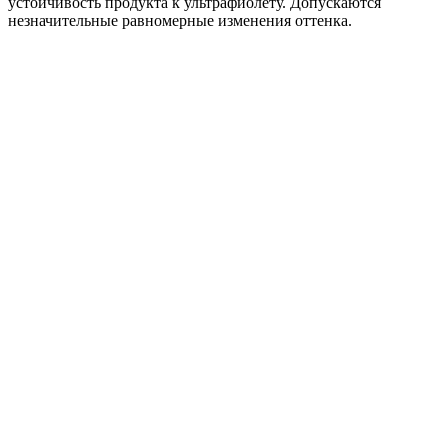
устойчивость продукта к ультрафиолету. Допускаются
незначительные равномерные изменения оттенка.
ТН, Фасадные панели, Песчаник темно-
коричневый
650
₽
/шт
В корзину