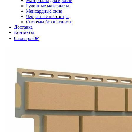
Материалы для кровли
Рулонные материалы
Мансардные окна
Чердачные лестницы
Системы безопасности
Доставка
Контакты
0 товаров
0₽
Close
Button