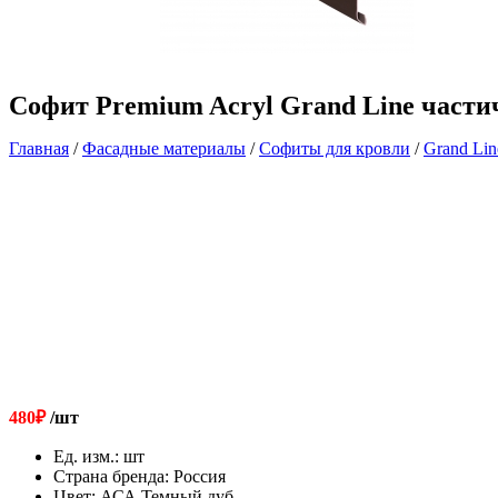
Софит Premium Acryl Grand Line части
Главная
/
Фасадные материалы
/
Софиты для кровли
/
Grand Li
480
₽
/шт
Ед. изм.
:
шт
Страна бренда
:
Россия
Цвет
:
АСА Темный дуб