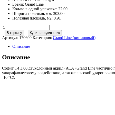
Бренд
:
Grand Line
Кол-во в одной упаковке
:
22.00
Ширина полезная, мм
:
303.00
Полезная площадь, м2
:
0.91
Количество
товара
В корзину
Купить в один клик
Софит
Артикул:
170609
Категория:
Grand Line (виниловый)
Premium
Acryl
Описание
Grand
Line
Описание
частично
перфорированный
Софит T4 3,00 двухслойный акрил (АСА) Grand Line частично
темный
ультрафиолетовому воздействию, а также высокой ударопрочно
дуб
-10 °C).
(3,0м)