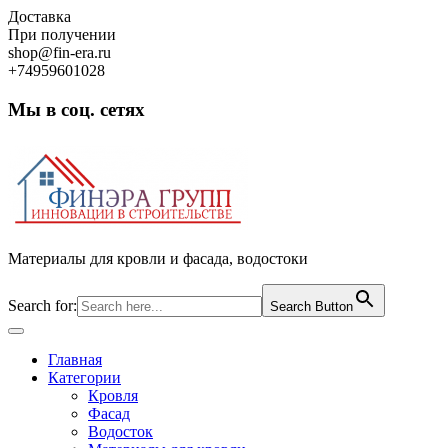
Skip
Доставка
to
При получении
content
shop@fin-era.ru
+74959601028
Мы в соц. сетях
Facebook
Twitter
Google
Instagram
Материалы для кровли и фасада, водостоки
Search for:
Search Button
Open
Button
Главная
Категории
Кровля
Фасад
Водосток