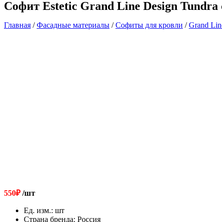
Софит Estetic Grand Line Design Tundra
Главная
/
Фасадные материалы
/
Софиты для кровли
/
Grand Li
550
₽
/шт
Ед. изм.
:
шт
Страна бренда
:
Россия