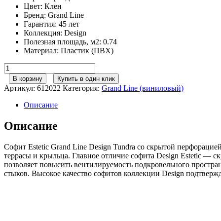
Цвет
:
Клен
Бренд
:
Grand Line
Гарантия
:
45 лет
Коллекция
:
Design
Полезная площадь, м2
:
0.74
Материал
:
Пластик (ПВХ)
Количество
товара
В корзину
Купить в один клик
Софит
Артикул:
612022
Категория:
Grand Line (виниловый)
Estetic
Grand
Описание
Line
Design
Описание
Tundra
со
Софит Estetic Grand Line Design Tundra со скрытой перфораци
скрытой
террасы и крыльца. Главное отличие софита Design Estetic — 
перфорацией
позволяет повысить вентилируемость подкровельного простран
клен
стыков. Высокое качество софитов коллекции Design подтвержд
(3,0м)