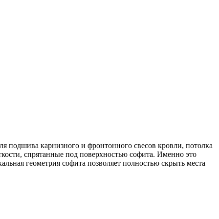
для подшива карнизного и фронтонного свесов кровли, потолка
сткости, спрятанные под поверхностью софита. Именно это
кальная геометрия софита позволяет полностью скрыть места