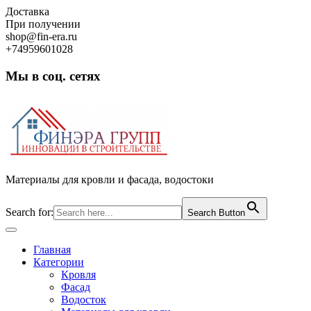
Skip
Доставка
to
При получении
content
shop@fin-era.ru
+74959601028
Мы в соц. сетях
Facebook
Twitter
Google
Instagram
Материалы для кровли и фасада, водостоки
Search for:
Search Button
Open
Button
Главная
Категории
Кровля
Фасад
Водосток