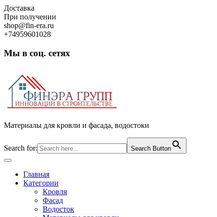
Skip
Доставка
to
При получении
content
shop@fin-era.ru
+74959601028
Мы в соц. сетях
Facebook
Twitter
Google
Instagram
Материалы для кровли и фасада, водостоки
Search for:
Search Button
Open
Button
Главная
Категории
Кровля
Фасад
Водосток