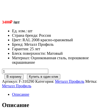
3400
₽
/шт
Ед. изм.
:
шт
Страна бренда
:
Россия
Цвет
:
RAL 2008 красно-оранжевый
Бренд
:
Металл Профиль
Гарантия
:
25 лет
Блеск поверхности
:
Матовый
Материал
:
Оцинкованная сталь, порошковое
окрашивание
Количество
товара
В корзину
Купить в один клик
Металл
Артикул:
F-310290
Категория:
Металл Профиль
Метка:
Профиль
Металл Профиль
Переходной
мостик
Описание
дл.
1250
Описание
мм
(2008)