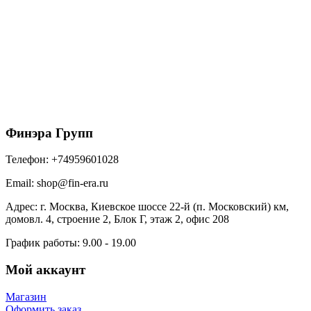
Металл Профиль Лестница кровельная стеновая
МП дл. 1860 мм без кронштейнов (3005)_1шт и
метизы
4000
₽
/шт
В корзину
Финэра Групп
Телефон:
+74959601028
Email:
shop@fin-era.ru
Адрес:
г. Москва, Киевское шоссе 22-й (п. Московский) км,
домовл. 4, строение 2, Блок Г, этаж 2, офис 208
График работы:
9.00 - 19.00
Мой аккаунт
Магазин
Оформить заказ