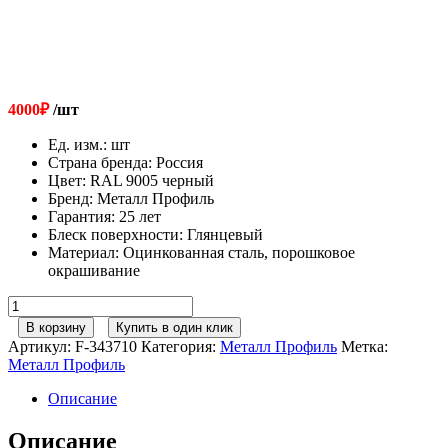
4000
₽
/шт
Ед. изм.
:
шт
Страна бренда
:
Россия
Цвет
:
RAL 9005 черный
Бренд
:
Металл Профиль
Гарантия
:
25 лет
Блеск поверхности
:
Глянцевый
Материал
:
Оцинкованная сталь, порошковое
окрашивание
Количество
товара
В корзину
Купить в один клик
Металл
Артикул:
F-343710
Категория:
Металл Профиль
Метка:
Профиль
Металл Профиль
Лестница
кровельная
Описание
стеновая
МП
Описание
дл.