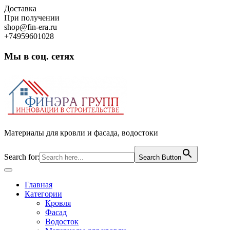
Skip
Доставка
to
При получении
content
shop@fin-era.ru
+74959601028
Мы в соц. сетях
Facebook
Twitter
Google
Instagram
Материалы для кровли и фасада, водостоки
Search for:
Search Button
Open
Button
Главная
Категории
Кровля
Фасад
Водосток