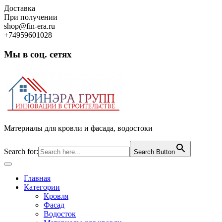
Skip
Доставка
to
При получении
content
shop@fin-era.ru
+74959601028
Мы в соц. сетях
Facebook
Twitter
Google
Instagram
Материалы для кровли и фасада, водостоки
Search for:
Search Button
Open
Button
Главная
Категории
Кровля
Фасад
Водосток