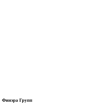
(7004)
3400
₽
/шт
В корзину
Металл Профиль Переходной мостик дл. 1250 мм
(8004)
3400
₽
/шт
В корзину
Финэра Групп