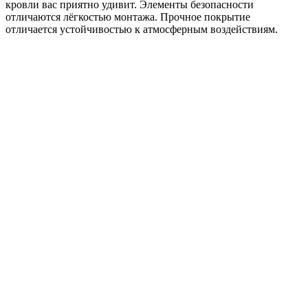
кровли вас приятно удивит. Элементы безопасности
отличаются лёгкостью монтажа. Прочное покрытие
отличается устойчивостью к атмосферным воздействиям.
Металл Профиль Переходной мостик дл. 1250 мм
(7024)
3400
₽
/шт
В корзину