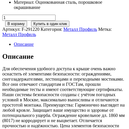
Материал
:
Оцинкованная сталь, порошковое
окрашивание
Количество
товара
В корзину
Купить в один клик
Металл
Артикул:
F-291220
Категория:
Металл Профиль
Метка:
Профиль
Металл Профиль
Ограждение
кровельное
Описание
дл.
1860
Описание
мм
(8017)
Для обеспечения удобного доступа к крыше очень важно
оснастить её элементами безопасности: ограждениями,
снегозадержателями, лестницами и переходными мостиками.
Все они отвечают стандартам и ГОСТам, прошли
необходимые тесты и имеют соответствующие сертификаты.
Наши системы безопасности созданы с учётом погодных
условий в Москве, максимально выносливы и отличаются
простотой монтажа. Преимущества: Гармонично выглядит на
любой кровле. Защищает ваше имущество и здоровье от
потенциального ущерба. Ограждение кровельное дл. 1860 мм
(8017) не корродирует и не выцветает. Отличается
прочностью и надёжностью. Цена элементов безопасности