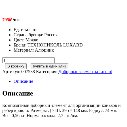
795
₽
/шт
Ед. изм.
:
шт
Страна бренда
:
Россия
Цвет
:
Мокко
Бренд
:
ТЕХНОНИКОЛЬ LUXARD
Материал
:
Алюцинк
Количество
товара
В корзину
Купить в один клик
LUXARD
Артикул:
007538
Категория:
Доборные элементы Luxard
Конек
полукруглый
Описание
мокко
Описание
Композитный доборный элемент для организации коньков и
ребер кровли. Размеры Д × Ш: 395 × 148 мм. Радиус: 74 мм.
Вес: 0,56 кг. Норма расхода: 2,7 шт./пм.