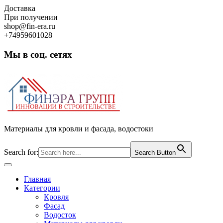
Skip
Доставка
to
При получении
content
shop@fin-era.ru
+74959601028
Мы в соц. сетях
Facebook
Twitter
Google
Instagram
Материалы для кровли и фасада, водостоки
Search for:
Search Button
Open
Button
Главная
Категории
Кровля
Фасад
Водосток