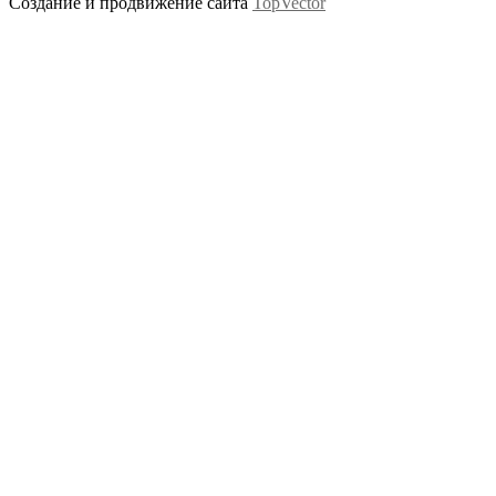
Создание и продвижение сайта
TopVector
Scroll
Up