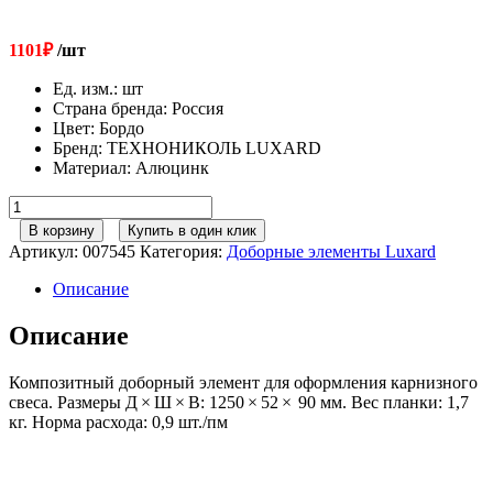
1101
₽
/шт
Ед. изм.
:
шт
Страна бренда
:
Россия
Цвет
:
Бордо
Бренд
:
ТЕХНОНИКОЛЬ LUXARD
Материал
:
Алюцинк
Количество
товара
В корзину
Купить в один клик
LUXARD
Артикул:
007545
Категория:
Доборные элементы Luxard
Карнизная
планка
Описание
бордо
Описание
Композитный доборный элемент для оформления карнизного
свеса. Размеры Д × Ш × В: 1250 × 52 × 90 мм. Вес планки: 1,7
кг. Норма расхода: 0,9 шт./пм