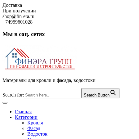
Skip
Доставка
to
При получении
content
shop@fin-era.ru
+74959601028
Мы в соц. сетях
Facebook
Twitter
Google
Instagram
Материалы для кровли и фасада, водостоки
Search for:
Search Button
Open
Button
Главная
Категории
Кровля
Фасад
Водосток