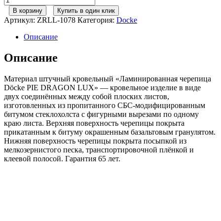
товара
В корзину
Купить в один клик
Ламинированная
Артикул:
ZRLL-1078
Категория:
Docke
черепица
Döcke
Описание
PIE
DRAGON/
Описание
LUX/
Кофе
Материал штучный кровельный «Ламинированная черепица
(2.38м2)
Döcke PIE DRAGON LUX» — кровельное изделие в виде
двух соединённых между собой плоских листов,
изготовленных из пропитанного СБС-модифицированным
битумом стеклохолста с фигурными вырезами по одному
краю листа. Верхняя поверхность черепицы покрыта
прикатанным к битуму окрашенным базальтовым гранулятом.
Нижняя поверхность черепицы покрыта посыпкой из
мелкозернистого песка, транспортировочной плёнкой и
клеевой полосой. Гарантия 65 лет.