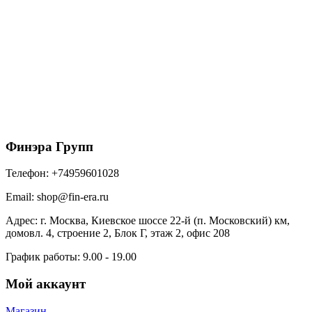
Гибкая черепица Döcke PIE PREMIUM/ ЦЮРИХ/
Черника (3,1м2)
2976
₽
/упак
В корзину
Финэра Групп
Телефон:
+74959601028
Email:
shop@fin-era.ru
Адрес:
г. Москва, Киевское шоссе 22-й (п. Московский) км,
домовл. 4, строение 2, Блок Г, этаж 2, офис 208
График работы:
9.00 - 19.00
Мой аккаунт
Магазин