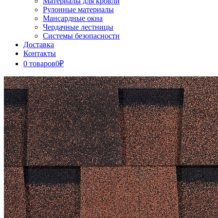
Материалы для кровли
Рулонные материалы
Мансардные окна
Чердачные лестницы
Системы безопасности
Доставка
Контакты
0 товаров
0₽
Close
Button