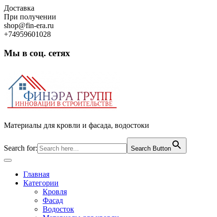
Skip
Доставка
to
При получении
content
shop@fin-era.ru
+74959601028
Мы в соц. сетях
Facebook
Twitter
Google
Instagram
Материалы для кровли и фасада, водостоки
Search for:
Search Button
Open
Button
Главная
Категории
Кровля
Фасад
Водосток