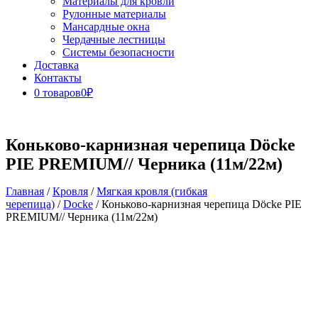
Материалы для кровли
Рулонные материалы
Мансардные окна
Чердачные лестницы
Системы безопасности
Доставка
Контакты
0 товаров
0₽
Close
Button
Коньково-карнизная черепица Döcke
PIE PREMIUM// Черника (11м/22м)
Главная
/
Кровля
/
Мягкая кровля (гибкая
черепица)
/
Docke
/ Коньково-карнизная черепица Döcke PIE
PREMIUM// Черника (11м/22м)