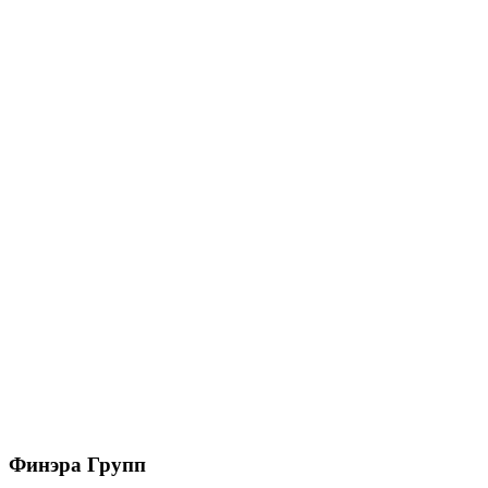
Коньково-карнизная черепица Döcke PIE
PREMIUM// Чили (11м/22м)
5850
₽
/упак
В корзину
Коньково-карнизная черепица Docke PIE
PREMIUM// Вагаси (11м/22м)
5850
₽
/упак
В корзину
Финэра Групп