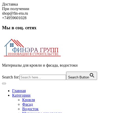
Skip
Доставка
to
При получении
content
shop@fin-era.ru
+74959601028
Мы в соц. сетях
Facebook
Twitter
Google
Instagram
Материалы для кровли и фасада, водостоки
Search for:
Search Button
Open
Button
Главная
Категории
Кровля
Фасад
Водосток