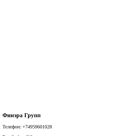
1888
₽
/шт
В корзину
Ограничитель перелива угловой GL PU 125/90
RAL 8004 терракота
1888
₽
/шт
В корзину
Финэра Групп
Телефон:
+74959601028