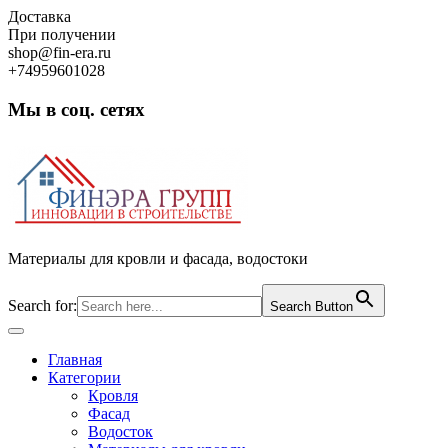
Skip
Доставка
to
При получении
content
shop@fin-era.ru
+74959601028
Мы в соц. сетях
Facebook
Twitter
Google
Instagram
Материалы для кровли и фасада, водостоки
Search for:
Search Button
Open
Button
Главная
Категории
Кровля
Фасад
Водосток