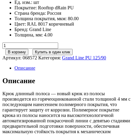
Ед. изм.
:
шт
Покрытие
:
Rooftop dRain PU
Страна бренда
:
Россия
Толщина покрытия, мкм
:
80.00
Цвет
:
RAL 8017 коричневый
Бренд
:
Grand Line
Толщина, мм
:
4.00
Количество
товара
В корзину
Купить в один клик
Крюк
Артикул:
068572
Категория:
Grand Line РU 125/90
длинный
полоса
Описание
GL
PU
Описание
125
мм
Крюк длинный полоса — новый крюк из полосы
RAL
производится из горячеоцинкованной стали толщиной 4 мм с
8017
последующим нанесением полимерного покрытия, что
шоколад
гарантирует защиту от коррозии. Полимерное покрытие
крюка из полосы наносится на высокотехнологичной
автоматизированной покрасочной линии с девятью стадиями
предварительной подготовки поверхности, обеспечивая
максимальную стойкость покрытия к механическим