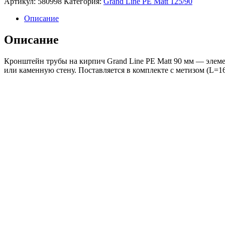
Артикул:
580998
Категория:
Grand Line PE Matt 125/90
трубы
на
Описание
кирпич
GL
Описание
PE
Matt
Кронштейн трубы на кирпич Grand Line PE Matt 90 мм — элеме
90
или каменную стену. Поставляется в комплекте с метизом (L=1
мм
RAL
7024
мокрый
асфальт