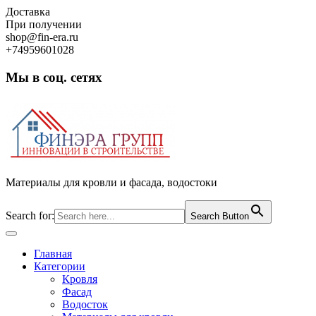
Skip
Доставка
to
При получении
content
shop@fin-era.ru
+74959601028
Мы в соц. сетях
Facebook
Twitter
Google
Instagram
Материалы для кровли и фасада, водостоки
Search for:
Search Button
Open
Button
Главная
Категории
Кровля
Фасад
Водосток