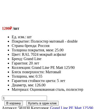
1200
₽
/шт
Ед. изм.
:
шт
Покрытие
:
Полиэстер матовый - double
Страна бренда
:
Россия
Толщина покрытия, мкм
:
25.00
Цвет
:
RAL 7024 мокрый асфальт
Бренд
:
Grand Line
Гарантия
:
20 лет
Коллекция
:
Grand Line PE Matt 125/90
Блеск поверхности
:
Матовый
Толщина, мм
:
0.55
Гарантия стойкости цвета
:
5 лет
Диаметр, мм
:
126.00
Материал
:
Оцинкованная сталь, полиэстер
Количество
товара
В корзину
Купить в один клик
Угол
Артикул:
581030
Категория:
Grand Line PE Matt 125/90