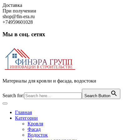
Skip
Доставка
to
При получении
content
shop@fin-era.ru
+74959601028
Мы в соц. сетях
Facebook
Twitter
Google
Instagram
Материалы для кровли и фасада, водостоки
Search for:
Search Button
Open
Button
Главная
Категории
Кровля
Фасад
Водосток