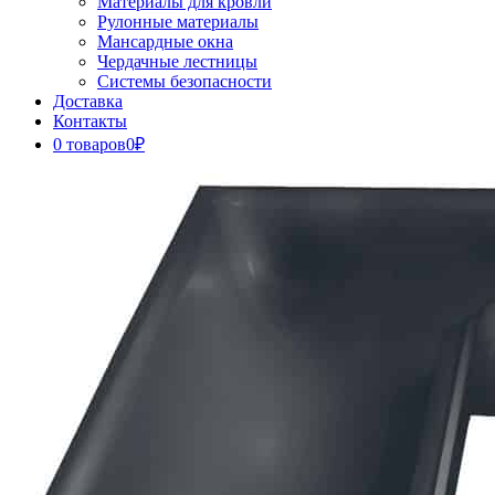
Материалы для кровли
Рулонные материалы
Мансардные окна
Чердачные лестницы
Системы безопасности
Доставка
Контакты
0 товаров
0₽
Close
Button