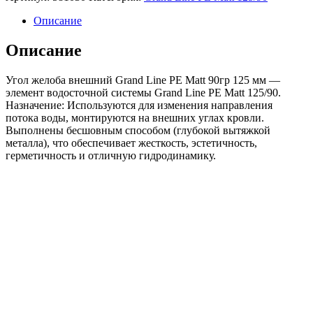
желоба
внешний
Описание
GL
PE
Описание
Matt
90гр
Угол желоба внешний Grand Line PE Matt 90гр 125 мм —
125
элемент водосточной системы Grand Line PE Matt 125/90.
мм
Назначение: Используются для изменения направления
RAL
потока воды, монтируются на внешних углах кровли.
7024
Выполнены бесшовным способом (глубокой вытяжкой
мокрый
металла), что обеспечивает жесткость, эстетичность,
асфальт
герметичность и отличную гидродинамику.