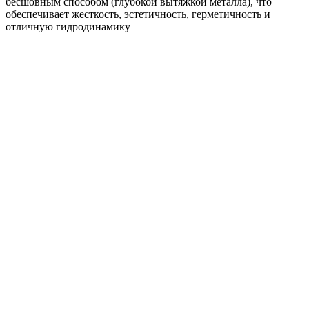
бесшовным способом (глубокой вытяжкой металла), что
обеспечивает жесткость, эстетичность, герметичность и
отличную гидродинамику
Угол желоба внутренний GL PE 90 гр 150 мм RAL
7024 мокрый асфальт
745
₽
/шт
В корзину