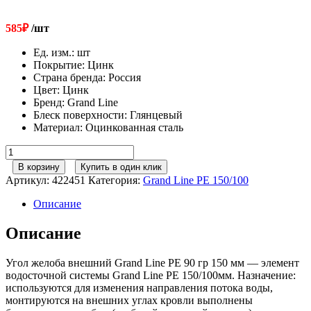
585
₽
/шт
Ед. изм.
:
шт
Покрытие
:
Цинк
Страна бренда
:
Россия
Цвет
:
Цинк
Бренд
:
Grand Line
Блеск поверхности
:
Глянцевый
Материал
:
Оцинкованная сталь
Количество
товара
В корзину
Купить в один клик
Угол
Артикул:
422451
Категория:
Grand Line РЕ 150/100
желоба
внешний
Описание
GL
ZN
Описание
90
гр
Угол желоба внешний Grand Line PE 90 гр 150 мм — элемент
150
водосточной системы Grand Line PE 150/100мм. Назначение:
мм
используются для изменения направления потока воды,
Zn
монтируются на внешних углах кровли выполнены
цинк