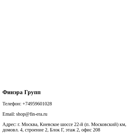
Угол желоба внешний GL PE 90 гр 150 мм RAL
9003 сигнальный белый
745
₽
/шт
В корзину
Финэра Групп
Телефон:
+74959601028
Email:
shop@fin-era.ru
Адрес:
г. Москва, Киевское шоссе 22-й (п. Московский) км,
домовл. 4, строение 2, Блок Г, этаж 2, офис 208