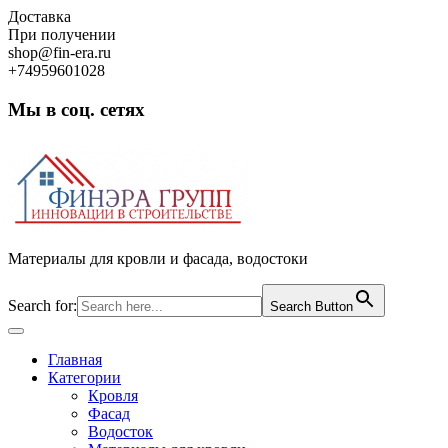
Skip
Доставка
to
При получении
content
shop@fin-era.ru
+74959601028
Мы в соц. сетях
Facebook
Twitter
Google
Instagram
Материалы для кровли и фасада, водостоки
Search for:
Search Button
Open
Button
Главная
Категории
Кровля
Фасад
Водосток