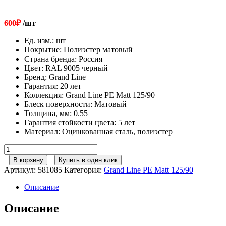
600
₽
/шт
Ед. изм.
:
шт
Покрытие
:
Полиэстер матовый
Страна бренда
:
Россия
Цвет
:
RAL 9005 черный
Бренд
:
Grand Line
Гарантия
:
20 лет
Коллекция
:
Grand Line PE Matt 125/90
Блеск поверхности
:
Матовый
Толщина, мм
:
0.55
Гарантия стойкости цвета
:
5 лет
Материал
:
Оцинкованная сталь, полиэстер
Количество
товара
В корзину
Купить в один клик
Колено
Артикул:
581085
Категория:
Grand Line PE Matt 125/90
стока
GL
Описание
PE
Matt
Описание
90
мм