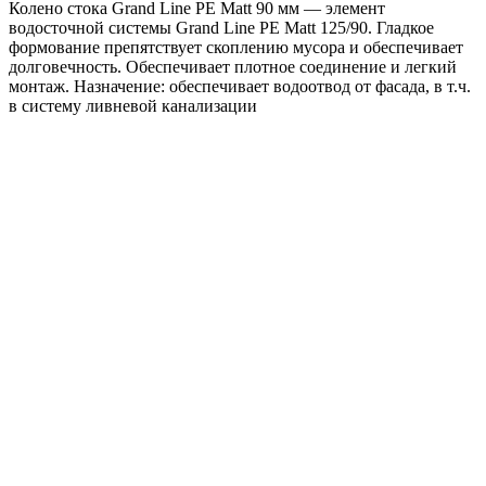
Колено стока Grand Line PE Matt 90 мм — элемент
RAL
водосточной системы Grand Line PE Matt 125/90. Гладкое
9005
формование препятствует скоплению мусора и обеспечивает
черный
долговечность. Обеспечивает плотное соединение и легкий
монтаж. Назначение: обеспечивает водоотвод от фасада, в т.ч.
в систему ливневой канализации
Труба круглая соединительная GL PE Matt 90 мм