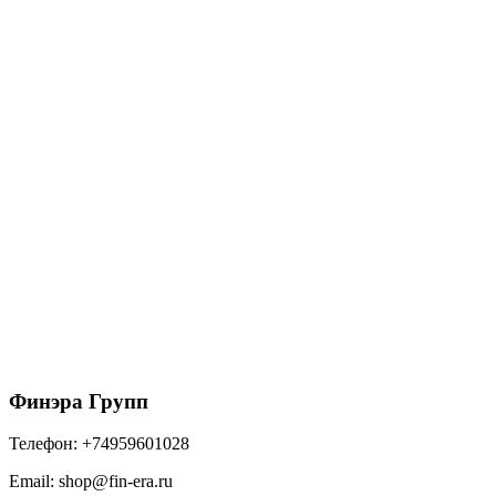
Угол желоба внутренний GL PE Matt 90 гр 125 мм
RR 32 темно-коричневый
1200
₽
/шт
В корзину
Финэра Групп
Телефон:
+74959601028
Email:
shop@fin-era.ru