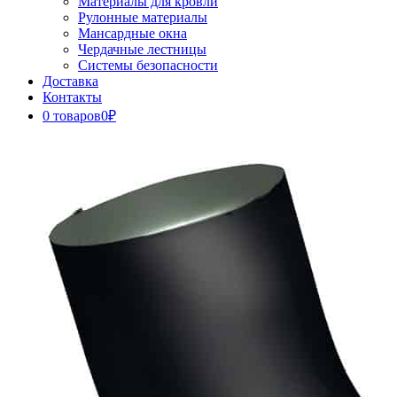
Материалы для кровли
Рулонные материалы
Мансардные окна
Чердачные лестницы
Системы безопасности
Доставка
Контакты
0 товаров
0₽
Close
Button