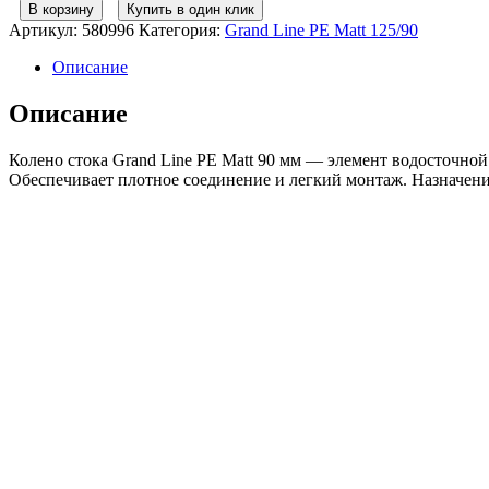
товара
В корзину
Купить в один клик
Колено
Артикул:
580996
Категория:
Grand Line PE Matt 125/90
стока
GL
Описание
PE
Matt
Описание
90
мм
Колено стока Grand Line PE Matt 90 мм — элемент водосточной
RAL
Обеспечивает плотное соединение и легкий монтаж. Назначение:
7024
мокрый
асфальт