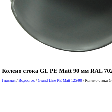
Колено стока GL PE Matt 90 мм RAL 70
Главная
/
Водосток
/
Grand Line PE Matt 125/90
/ Колено стока 