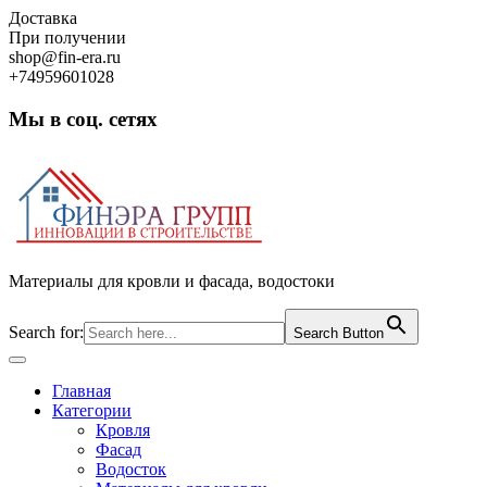
Skip
Доставка
to
При получении
content
shop@fin-era.ru
+74959601028
Мы в соц. сетях
Facebook
Twitter
Google
Instagram
Материалы для кровли и фасада, водостоки
Search for:
Search Button
Open
Button
Главная
Категории
Кровля
Фасад
Водосток