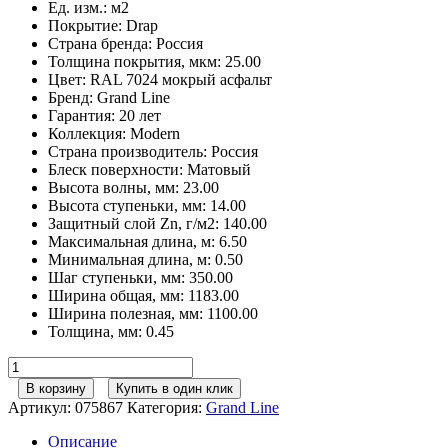
Ед. изм.
:
м2
Покрытие
:
Drap
Страна бренда
:
Россия
Толщина покрытия, мкм
:
25.00
Цвет
:
RAL 7024 мокрый асфальт
Бренд
:
Grand Line
Гарантия
:
20 лет
Коллекция
:
Modern
Страна производитель
:
Россия
Блеск поверхности
:
Матовый
Высота волны, мм
:
23.00
Высота ступеньки, мм
:
14.00
Защитный слой Zn, г/м2
:
140.00
Максимальная длина, м
:
6.50
Минимальная длина, м
:
0.50
Шаг ступеньки, мм
:
350.00
Ширина общая, мм
:
1183.00
Ширина полезная, мм
:
1100.00
Толщина, мм
:
0.45
Количество
товара
В корзину
Купить в один клик
Grand
Артикул:
075867
Категория:
Grand Line
Line
Металлочерепица
Описание