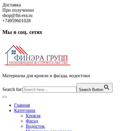
Skip
Доставка
to
При получении
content
shop@fin-era.ru
+74959601028
Мы в соц. сетях
Facebook
Twitter
Google
Instagram
Материалы для кровли и фасада, водостоки
Search for:
Search Button
Open
Button
Главная
Категории
Кровля
Фасад
Водосток