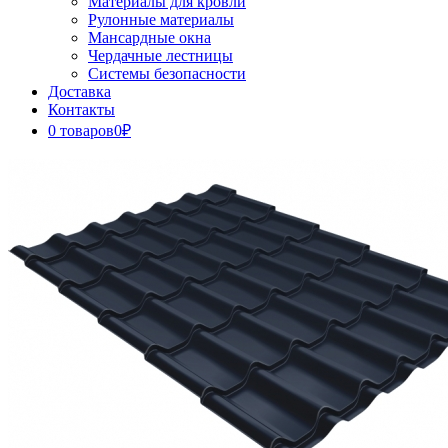
Материалы для кровли
Рулонные материалы
Мансардные окна
Чердачные лестницы
Системы безопасности
Доставка
Контакты
0 товаров
0₽
Close
Button