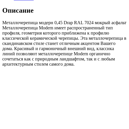
модерн
0,45
Описание
Drap
RAL
Металлочерепица модерн 0,45 Drap RAL 7024 мокрый асфальт
7024
Металлочерепица Modern имеет распространенный тип
мокрый
профиля, геометрия которого приближена к профилю
асфальт
классической керамической черепицы. Эта металлочерепица в
скандинавском стиле станет отличным акцентом Вашего
дома. Красивый и гармоничный внешний вид, классика
линий позволяют металлочерепице Modern органично
сочетаться как с природным ландшафтом, так и с любым
архитектурным стилем самого дома.