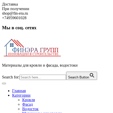
Skip
Доставка
to
При получении
content
shop@fin-era.ru
+74959601028
Мы в соц. сетях
Facebook
Twitter
Google
Instagram
Материалы для кровли и фасада, водостоки
Search for:
Search Button
Open
Button
Главная
Категории
Кровля
Фасад
Водосток