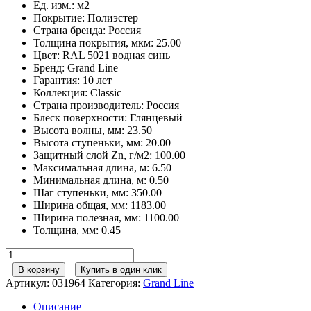
Ед. изм.
:
м2
Покрытие
:
Полиэстер
Страна бренда
:
Россия
Толщина покрытия, мкм
:
25.00
Цвет
:
RAL 5021 водная синь
Бренд
:
Grand Line
Гарантия
:
10 лет
Коллекция
:
Classic
Страна производитель
:
Россия
Блеск поверхности
:
Глянцевый
Высота волны, мм
:
23.50
Высота ступеньки, мм
:
20.00
Защитный слой Zn, г/м2
:
100.00
Максимальная длина, м
:
6.50
Минимальная длина, м
:
0.50
Шаг ступеньки, мм
:
350.00
Ширина общая, мм
:
1183.00
Ширина полезная, мм
:
1100.00
Толщина, мм
:
0.45
Количество
товара
В корзину
Купить в один клик
Grand
Артикул:
031964
Категория:
Grand Line
Line
Металлочерепица
Описание