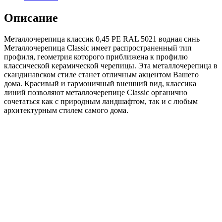
классик
0,45
Описание
PE
RAL
Металлочерепица классик 0,45 PE RAL 5021 водная синь
5021
Металлочерепица Classic имеет распространенный тип
водная
профиля, геометрия которого приближена к профилю
синь
классической керамической черепицы. Эта металлочерепица в
скандинавском стиле станет отличным акцентом Вашего
дома. Красивый и гармоничный внешний вид, классика
линий позволяют металлочерепице Classic органично
сочетаться как с природным ландшафтом, так и с любым
архитектурным стилем самого дома.