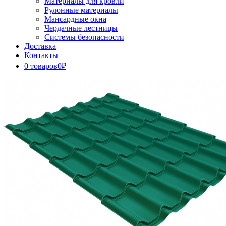
Материалы для кровли
Рулонные материалы
Мансардные окна
Чердачные лестницы
Системы безопасности
Доставка
Контакты
0 товаров
0₽
Close
Button