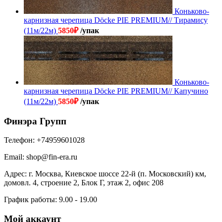
Коньково-
карнизная черепица Döcke PIE PREMIUM// Тирамису
(11м/22м)
5850
₽
/упак
Коньково-
карнизная черепица Döcke PIE PREMIUM// Капучино
(11м/22м)
5850
₽
/упак
Финэра Групп
Телефон:
+74959601028
Email:
shop@fin-era.ru
Адрес:
г. Москва, Киевское шоссе 22-й (п. Московский) км,
домовл. 4, строение 2, Блок Г, этаж 2, офис 208
График работы:
9.00 - 19.00
Мой аккаунт