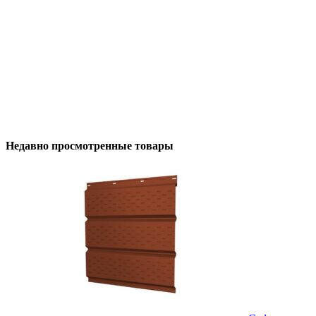
Коньково-карнизная черепица Döcke PIE
PREMIUM// Черника (11м/22м)
5850
₽
/упак
В корзину
Недавно просмотренные товары