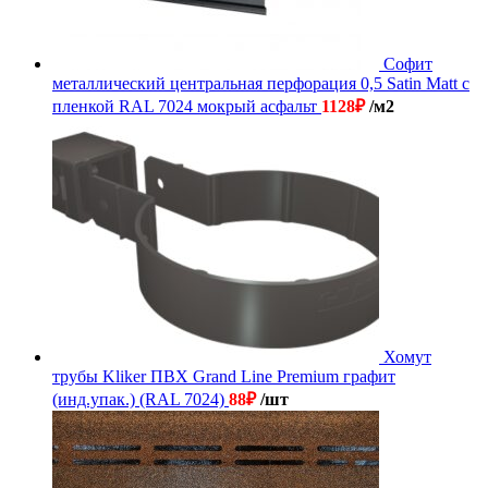
Софит
металлический центральная перфорация 0,5 Satin Matt с
пленкой RAL 7024 мокрый асфальт
1128
₽
/м2
Хомут
трубы Kliker ПВХ Grand Line Premium графит
(инд.упак.) (RAL 7024)
88
₽
/шт