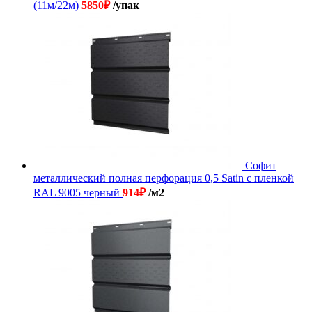
(11м/22м)
5850
₽
/упак
Софит
металлический полная перфорация 0,5 Satin с пленкой
RAL 9005 черный
914
₽
/м2