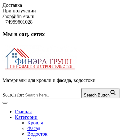
Skip
Доставка
to
При получении
content
shop@fin-era.ru
+74959601028
Мы в соц. сетях
Facebook
Twitter
Google
Instagram
Материалы для кровли и фасада, водостоки
Search for:
Search Button
Open
Button
Главная
Категории
Кровля
Фасад
Водосток