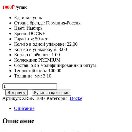
1900
₽
/упак
Ед. изм.
:
упак
Страна бренда
:
Германия-Россия
Цвет
:
Имбирь
Бренд
:
DOCKE
Гарантия
:
50 лет
Кол-во в одной упаковке
:
22.00
Кол-во в упаковке, м
:
3.00
Кол-во слоёв, шт.
:
1.00
Коллекция
:
PREMIUM
Состав
:
SBS-модифицированный битум
Теплостойкость
:
100.00
Толщина, мм
:
3.10
Количество
товара
В корзину
Купить в один клик
Гибкая
Артикул:
ZRSK-1087
Категория:
Docke
черепица
Döcke
Описание
PIE
PREMIUM/
Описание
КЁЛЬН/
Имбирь