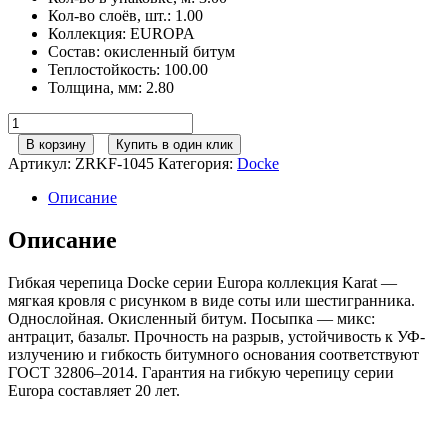
Кол-во слоёв, шт.
:
1.00
Коллекция
:
EUROPA
Состав
:
окисленный битум
Теплостойкость
:
100.00
Толщина, мм
:
2.80
Количество
товара
В корзину
Купить в один клик
Гибкая
Артикул:
ZRKF-1045
Категория:
Docke
черепица
Döcke
Описание
PIE
EUROPA/
Описание
KARAT/
Серый
Гибкая черепица Docke серии Europa коллекция Karat —
(3м2)
мягкая кровля с рисунком в виде соты или шестигранника.
Однослойная. Окисленный битум. Посыпка — микс:
антрацит, базальт. Прочность на разрыв, устойчивость к УФ-
излучению и гибкость битумного основания соответствуют
ГОСТ 32806–2014. Гарантия на гибкую черепицу серии
Europa составляет 20 лет.