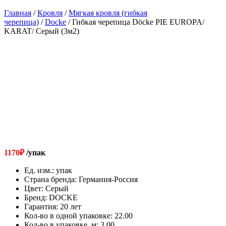
Главная
/
Кровля
/
Мягкая кровля (гибкая
черепица)
/
Docke
/ Гибкая черепица Döcke PIE EUROPA/
KARAT/ Серый (3м2)
1170
₽
/упак
Ед. изм.
:
упак
Страна бренда
:
Германия-Россия
Цвет
:
Серый
Бренд
:
DOCKE
Гарантия
:
20 лет
Кол-во в одной упаковке
:
22.00
Кол-во в упаковке, м
:
3.00