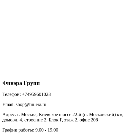
Гибкая черепица Döcke PIE PREMIUM/ ЦЮРИХ/
Черника (3,1м2)
2976
₽
/упак
В корзину
Финэра Групп
Телефон:
+74959601028
Email:
shop@fin-era.ru
Адрес:
г. Москва, Киевское шоссе 22-й (п. Московский) км,
домовл. 4, строение 2, Блок Г, этаж 2, офис 208
График работы:
9.00 - 19.00