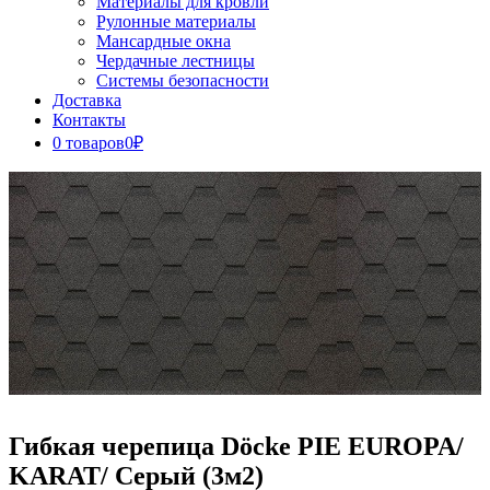
Материалы для кровли
Рулонные материалы
Мансардные окна
Чердачные лестницы
Системы безопасности
Доставка
Контакты
0 товаров
0₽
Close
Button
Гибкая черепица Döcke PIE EUROPA/
KARAT/ Серый (3м2)