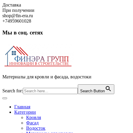
Skip
Доставка
to
При получении
content
shop@fin-era.ru
+74959601028
Мы в соц. сетях
Facebook
Twitter
Google
Instagram
Материалы для кровли и фасада, водостоки
Search for:
Search Button
Open
Button
Главная
Категории
Кровля
Фасад
Водосток