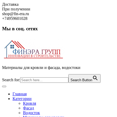
Skip
Доставка
to
При получении
content
shop@fin-era.ru
+74959601028
Мы в соц. сетях
Facebook
Twitter
Google
Instagram
Материалы для кровли и фасада, водостоки
Search for:
Search Button
Open
Button
Главная
Категории
Кровля
Фасад
Водосток