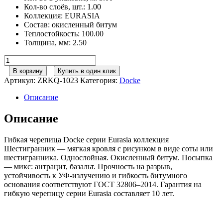
Кол-во слоёв, шт.
:
1.00
Коллекция
:
EURASIA
Состав
:
окисленный битум
Теплостойкость
:
100.00
Толщина, мм
:
2.50
Количество
товара
В корзину
Купить в один клик
Гибкая
Артикул:
ZRKQ-1023
Категория:
Docke
черепица
Döcke
Описание
PIE
EURASIA/
Описание
ШЕСТИГРАННИК/
Коричневый
Гибкая черепица Docke серии Eurasia коллекция
(3м2)
Шестигранник — мягкая кровля с рисунком в виде соты или
шестигранника. Однослойная. Окисленный битум. Посыпка
— микс: антрацит, базальт. Прочность на разрыв,
устойчивость к УФ-излучению и гибкость битумного
основания соответствуют ГОСТ 32806–2014. Гарантия на
гибкую черепицу серии Eurasia составляет 10 лет.