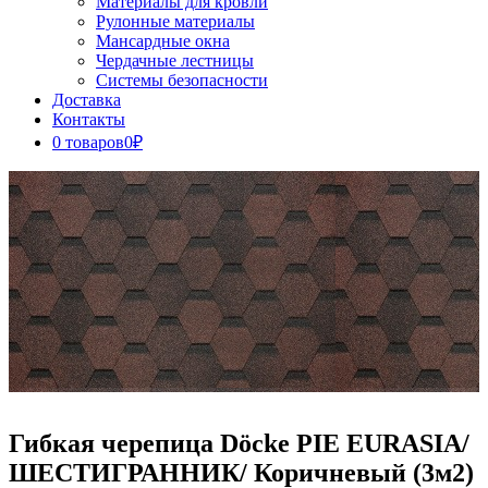
Материалы для кровли
Рулонные материалы
Мансардные окна
Чердачные лестницы
Системы безопасности
Доставка
Контакты
0 товаров
0₽
Close
Button
Гибкая черепица Döcke PIE EURASIA/
ШЕСТИГРАННИК/ Коричневый (3м2)