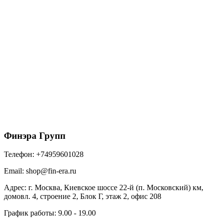
2976
₽
/упак
В корзину
Коньково-карнизная черепица Docke PIE
PREMIUM// Вагаси (11м/22м)
5850
₽
/упак
В корзину
Финэра Групп
Телефон:
+74959601028
Email:
shop@fin-era.ru
Адрес:
г. Москва, Киевское шоссе 22-й (п. Московский) км,
домовл. 4, строение 2, Блок Г, этаж 2, офис 208
График работы:
9.00 - 19.00