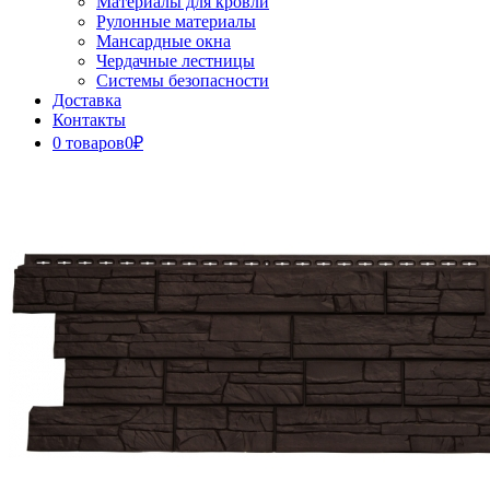
Материалы для кровли
Рулонные материалы
Мансардные окна
Чердачные лестницы
Системы безопасности
Доставка
Контакты
0 товаров
0₽
Close
Button