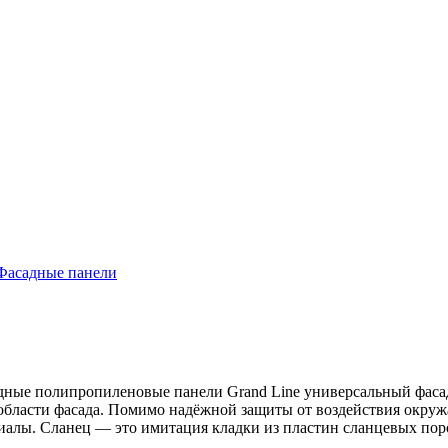
Фасадные панели
адные полипропиленовые панели Grand Line универсальный фаса
й области фасада. Помимо надёжной защиты от воздействия окру
алы. Сланец — это имитация кладки из пластин сланцевых пород