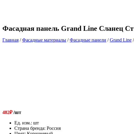
Фасадная панель Grand Line Сланец С
Главная
/
Фасадные материалы
/
Фасадные панели
/
Grand Line
/
482
₽
/шт
Ед. изм.
:
шт
Страна бренда
:
Россия
Цвет
:
Коричневый