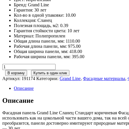
Бренд
:
Grand Line
Гарантия
:
30 лет
Кол-во в одной упаковке
:
10.00
Коллекция
:
Сланец
Полезная площадь, м2
:
0.39
Гарантия стойкости цвета
:
10 лет
Материал
:
Полипропилен
Общая длина панели, мм
:
1110.00
Рабочая длина панели, мм
:
975.00
Общая ширина панели, мм
:
418.00
Рабочая ширина панели, мм
:
395.00
Количество
товара
В корзину
Купить в один клик
Фасадная
Артикул:
191174
Категории:
Grand Line
,
Фасадные материалы
,
панель
Grand
Описание
Line
Сланец
Описание
Стандарт
Коричневая
Фасадная панель Grand Line Сланец Стандарт коричневая Фас
использовать как на цокольной части вашего дома, так на все
преобразится, панели достоверно имитируют природные матери
— 30 лет.