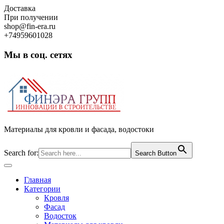
Skip
Доставка
to
При получении
content
shop@fin-era.ru
+74959601028
Мы в соц. сетях
Facebook
Twitter
Google
Instagram
Материалы для кровли и фасада, водостоки
Search for:
Search Button
Open
Button
Главная
Категории
Кровля
Фасад
Водосток