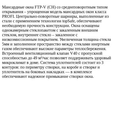
94*118
Мансардные окна FTP-V (CH) со среднеповоротным типом
открывания – упрощенная модель мансардных окон класса
PROFI. Центрально-поворотные шарниры, выполненные из
стали с применением технологии topSafe, обеспечивают
необходимую прочность конструкции. Окна оснащены
однокамерным стеклопакетом с закаленным внешним
стеклом, внутреннее стекло – закаленное с
низкоэмиссионным покрытием. Увеличенная толщина стекла
5мм и заполненное пространство между стеклами инертным
газом обеспечивают высокие параметры теплосбережения.
Встроенный вентиляционный клапан V40 с пропускной
способностью до 49 м³/час позволяет поддерживать здоровый
микроклимат в доме. Система уплотнителей состоит из 3
контуров: по периметру створки, на коробе и створке и
уплотнитель на боковых накладках — в комплексе
обеспечивают надежное примыкание створки окна.