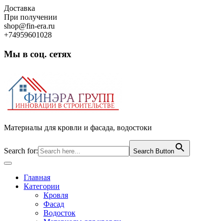
Skip
Доставка
to
При получении
content
shop@fin-era.ru
+74959601028
Мы в соц. сетях
Facebook
Twitter
Google
Instagram
Материалы для кровли и фасада, водостоки
Search for:
Search Button
Open
Button
Главная
Категории
Кровля
Фасад
Водосток