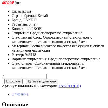
46320
₽
/шт
Ед. изм.
:
шт
Страна бренда
:
Китай
Бренд
:
FAKRO
Гарантия
:
5 лет
Коллекция
:
PROFI
Открытие
:
Cреднеповоротное открывание
Стеклянный блок
:
Однокамерный стеклопакет с
закаленными стеклами, толщина стекла 5мм
Материал
:
Сосна высокого качества без сучков и склеек
на видимой части окна
Размер
:
94*118
Вариант открывания
:
Cреднеповоротное открывание
Стеклопакет
:
Однокамерный стеклопакет с
закаленными стеклами, толщина стекла 5мм
Количество
товара
В корзину
Купить в один клик
FAKRO
Артикул:
00-00006015
Категория:
FAKRO (CH)
Мансардное
окно
Описание
FTP-
V
Описание
(CH)