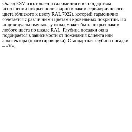
Оклад ESV изготовлен из алюминия и в стандартном
для
исполнении покрыт полиэфирным лаком серо-коричневого
FTP_(CH)
цвета (близкого к цвету RAL 7022), который гармонично
78*
сочетается с различными цветами кровельных покрытий. По
98
индивидуальному заказу оклад может быть покрыт лаком
любого цвета по шкале RAL. Глубина посадки окна
подбирается в зависимости от пожелания клиента или
архитектора (проектировщика). Стандартная глубина посадки
– «V».