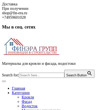
Skip
Доставка
to
При получении
content
shop@fin-era.ru
+74959601028
Мы в соц. сетях
Facebook
Twitter
Google
Instagram
Материалы для кровли и фасада, водостоки
Search for:
Search Button
Open
Button
Главная
Категории
Кровля
Фасад
Водосток