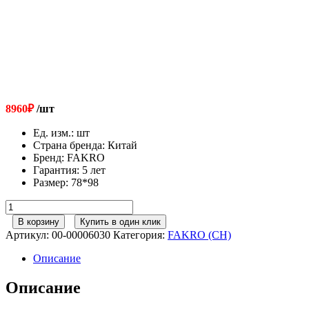
8960
₽
/шт
Ед. изм.
:
шт
Страна бренда
:
Китай
Бренд
:
FAKRO
Гарантия
:
5 лет
Размер
:
78*98
Количество
товара
В корзину
Купить в один клик
FAKRO
Артикул:
00-00006030
Категория:
FAKRO (CH)
Оклад
для
Описание
плоских
кровельных
Описание
покрытий
ESV