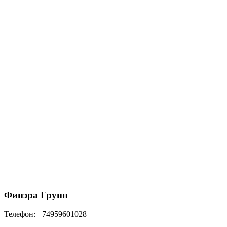
37600
₽
/шт
В корзину
FAKRO Оклад для профилированных
кровельных покрытий EZV для FTP_(CH) 66*140
11840
₽
/шт
В корзину
Финэра Групп
Телефон:
+74959601028